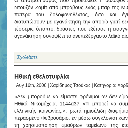
Ο αποτροπιασμός που προκάλεσε η δολοφονί
Ντουζόν Ζαμίτ από μπράβους ενός μπαρ της Μυ
πατέρα του δολοφονηθέντος, όσο και έγκ
διατυπώσουν με αγανάκτηση την απορία γιατί δε
τέσσερις ύποπτοι δράστες που εξέτασε η εισαγ
αγανάκτηση συνοψίζει το ανεπεξέργαστο λαϊκό αίσ
Σχολιάστε
Ηθική εθελοτυφλία
Αυγ 16th, 2008 |
Χαρίδημος Τσούκας
| Κατηγορία:
Χαρί
«Δεν μπορούμε να είμαστε φρόνιμοι αν δεν είμα
Ηθικά Νικομάχεια, 1144α37 «Τι μπορεί να συ
ελληνικής κοινωνίας;», ρωτά ημισέλιδη διαφήμ
περασμένο Φεβρουάριο, εν μέσω συγκλονιστικών
τη χρησιμοποίηση «μαύρων ταμείων» της ετα