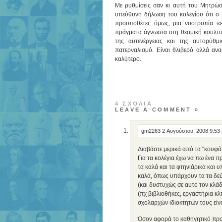
Με ρυθμίσεις σαν κι αυτή του Μητρώο
υπεύθυνη δήλωση του κολεγίου ότι ο 
προϋποθέτει, όμως, μια νοοτροπία «
πράγματα άγνωστα στη θεσμική κουλτού
της αυτενέργειας και της αυτορύθμ
πατερναλισμό. Είναι θλιβερό αλλά ανα
καλύτερο.
4 ΣΧΌΛΙΑ
LEAVE A COMMENT »
gm2263
2 Αυγούστου, 2008 9:53
Διαβάστε μερικά από τα “κουφά
Για τα κολέγια έχω να πω ένα π
τα καλά και τα φτηνιάρικα και
καλά, όπως υπάρχουν τα τα δε
(και δυστυχώς σε αυτό τον κλά
(πχ βιβλιοθήκες, εργαστήρια κλ
σχολαρχών ιδιοκτητών τους είν
Όσον αφορά το καθηγητικό προ