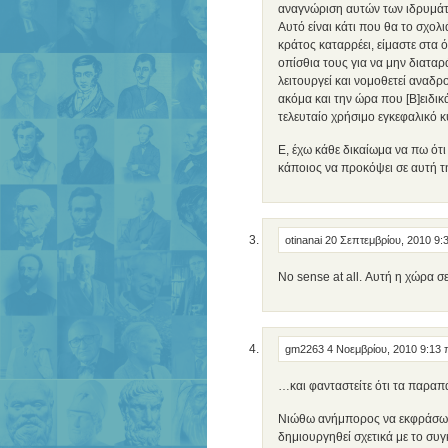
αναγνώριση αυτών των ιδρυμάτω
Αυτό είναι κάτι που θα το σχο
κράτος καταρρέει, είμαστε στα 
οπίσθια τους για να μην διατα
λειτουργεί και νομοθετεί αναδρ
ακόμα και την ώρα που [B]ειδικ
τελευταίο χρήσιμο εγκεφαλικό κ
Ε, έχω κάθε δικαίωμα να πω ότι 
κάποιος να προκόψει σε αυτή τ
otinanai
20 Σεπτεμβρίου, 2010 9
No sense at all. Αυτή η χώρα σε
gm2263
4 Νοεμβρίου, 2010 9:13
…και φανταστείτε ότι τα παραπ
Νιώθω ανήμπορος να εκφράσω τ
δημιουργηθεί σχετικά με το συ