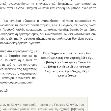
τικά αναγνωρίζονται τα επαγγελματικά δικαιώματα των αποφοίτων
ν στην Ελλάδα. Πασχίζει να κάνει κάτι επειδή δεν μπορεί άλλο να το
ται. Πως αντιδρά σύμπασα η αντιπολίτευση; «Γίνεται προσπάθεια να
ωρισθούν τα ιδιωτικά πανεπιστήμια», λένε. Ο λογικός άνθρωπος ρωτά:
ιο; Πουθενά. Απλώς προκειμένου τα κολέγια να αδειοδοτηθούν ως τέτοια
αντιδραστική αριστερά όμως δεν ικανοποιείται. Αν δεν κατασκευασθούν
ές ιαχές της; Η αφασική αξιωματική αντιπολίτευση δεν είναι σαφές τι
θα έκανε διαφορετικά; Αγνωστο.
ριτική στο νομοσχέδιο όχι με
Το λυπηρό είναι ότι κανείς δεν
 τις διατάξεις του και τις
ασκεί κριτική στο νομοσχέδιο όχι
ε. Το δυστύχημα είναι ότι
με βάση τις ιδεοληψίες του αλλά
ς με τρόπο που αντιστοιχεί
με βάση τις διατάξεις του και
νή κοινωνία της ταχύτητας.
τις ανάγκες της εποχής στην
 της «ανοιχτής καινοτομίας»
οποία ζούμε
ς θεσπίζουμε πολιτικές που
στικού συγκεντρωτισμού!
ρο 15:
των σε Κολέγια, «το οποίο τηρείται στο Γραφείο Κολεγίων του
ς και Θρησκευμάτων που εκδίδει και τη σχετική βεβαίωση