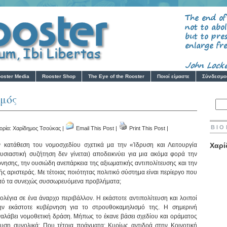
oster Media
Rooster Shop
The Eye of the Rooster
Ποιοί είμαστε
Σύνδεσμο
μός
ΒΙΟ
ορία:
Χαρίδημος Τσούκας
|
Email This Post
|
Print This Post
|
κατάθεση του νομοσχεδίου σχετικά μα την «Ίδρυση και Λειτουργία
Χαρί
υσιαστική συζήτηση δεν γίνεται) αποδεικνύει για μια ακόμα φορά την
ρνησης, την ουσιώδη ανεπάρκεια της αξιωματικής αντιπολίτευσης και την
ς αριστεράς. Με τέτοιας ποιότητας πολιτικό σύστημα είναι περίεργο που
από τα συνεχώς συσσωρευόμενα προβλήματα;
κολέγια σε ένα άναρχο περιβάλλον. Η εκάστοτε αντιπολίτευση και λοιποί
την εκάστοτε κυβέρνηση για το στρουθοκαμηλισμό της. Η σημερινή
ναλάβει νομοθετική δράση. Μήπως το έκανε βάσει σχεδίου και οράματος
ευση συνολικά; Που τέτοια πράγματα; Κυρίως αντιδρά στην Κοινοτική