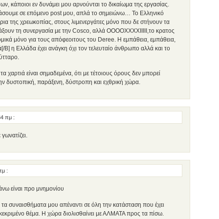
ν, κάποιοι εν δυνάμει μου αρνούνται το δικαίωμα της εργασίας.
λιάσουμε σε επόμενο post μου, απλά το σημειώνω… Το Ελληνικό
όρια της χρεωκοπίας, στους λιμενεργάτες μόνο που δε στήνουν τα
ράξουν τη συνεργασία με την Cosco, αλλά ΟΟΟΟΧΧΧΧΙΙΙΙΙ,το κρατος
ομικά μόνο για τους απόφεοιτους του Deree. H εμπάθεια, εμπάθεια,
ά[/B] η Ελλάδα έχει ανάγκη όχι τον τελευταίο άνθρωπο αλλά και το
ύτταρο.
τα χαρτιά είναι σημαδεμένα, ότι με τέτοιους όρους δεν μπορεί
ην δυστοπική, παράξενη, δύστροπη και εχθρική χώρα.
:34 πμ
:
 γωνατίζει.
 πμ
:
άνω είναι προ μνημονίου
α συναισθήματα μου απέναντι σε όλη την κατάσταση που έχει
γκεκριμένο θέμα. Η χώρα διολισθαίνει με ΑΛΜΑΤΑ προς τα πίσω.