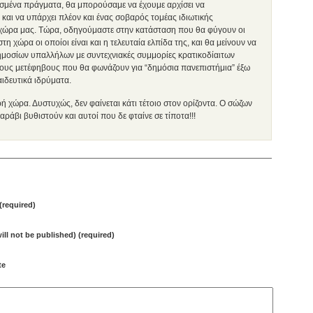
ισμένα πράγματα, θα μπορούσαμε να έχουμε αρχίσει να
αι να υπάρχει πλέον και ένας σοβαρός τομέας ιδιωτικής
 χώρα μας. Τώρα, οδηγούμαστε στην κατάσταση που θα φύγουν οι
 χώρα οι οποίοι είναι και η τελευταία ελπίδα της, και θα μείνουν να
μοσίων υπαλλήλων με συντεχνιακές συμμορίες κρατικοδίαιτων
νους μετέφηβους που θα φωνάζουν για “δημόσια πανεπιστήμια” έξω
ιδευτικά ιδρύματα.
ή χώρα. Δυστυχώς, δεν φαίνεται κάτι τέτοιο στον ορίζοντα. Ο σώζων
αράβι βυθιστούν και αυτοί που δε φταίνε σε τίποτα!!!
required)
will not be published) (required)
te