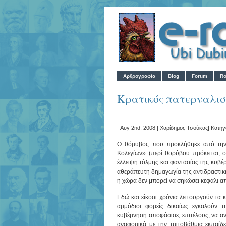
Αρθρογραφία
Blog
Forum
Ro
Κρατικός πατερναλισ
Αυγ 2nd, 2008 |
Χαρίδημος Τσούκας
| Κατηγ
Ο θόρυβος που προκλήθηκε από την 
Κολεγίων» (περί θορύβου πρόκειται, ο
έλλειψη τόλμης και φαντασίας της κυβέ
αθεράπευτη δημαγωγία της αντιδραστική
η χώρα δεν μπορεί να σηκώσει κεφάλι 
Εδώ και είκοσι χρόνια λειτουργούν τα 
αρμόδιοι φορείς δικαίως εγκαλούν 
κυβέρνηση αποφάσισε, επιτέλους, να α
αναφορικά με την τριτοβάθμια εκπαίδ