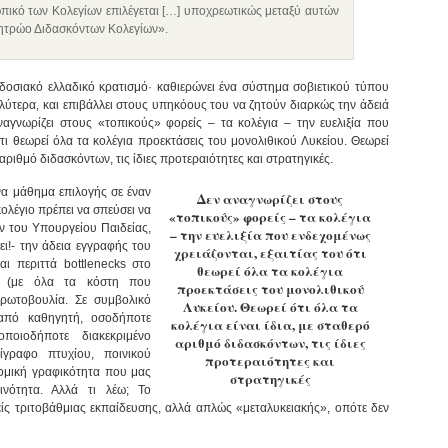
πικό των Κολεγίων επιλέγεται […] υποχρεωτικώς μεταξύ αυτών
Μητρώο Διδασκόντων Κολεγίων».
οσιακό ελλαδικό κρατισμό· καθιερώνει ένα σύστημα σοβιετικού τύπου
αλύτερα, και επιβάλλει στους υπηκόους του να ζητούν διαρκώς την άδειά
ναγνωρίζει στους «τοπικούς» φορείς – τα κολέγια – την ευελιξία που
ότι θεωρεί όλα τα κολέγια προεκτάσεις του μονολιθικού Λυκείου. Θεωρεί
ό αριθμό διδασκόντων, τις ίδιες προτεραιότητες και στρατηγικές.
ένα μάθημα επιλογής σε έναν
Δεν αναγνωρίζει στους
ολέγιο πρέπει να σπεύσει να
«τοπικούς» φορείς – τα κολέγια
ν του Υπουργείου Παιδείας,
– την ευελιξία που ενδεχομένως
ι!- την άδεια εγγραφής του
χρειάζονται, εξαιτίας του ότι
ι περιττά bottlenecks στο
θεωρεί όλα τα κολέγια
ία (με όλα τα κόστη που
προεκτάσεις του μονολιθικού
πρωτοβουλία. Σε συμβολικό
Λυκείου. Θεωρεί ότι όλα τα
δαπό καθηγητή, οσοδήποτε
κολέγια είναι ίδια, με σταθερό
ποιοδήποτε διακεκριμένο
αριθμό διδασκόντων, τις ίδιες
ίγραφο πτυχίου, ποινικού
προτεραιότητες και
ομική γραφικότητα που μας
στρατηγικές
ινότητα. Αλλά τι λέω; Το
είς τριτοβάθμιας εκπαίδευσης, αλλά απλώς «μεταλυκειακής», οπότε δεν