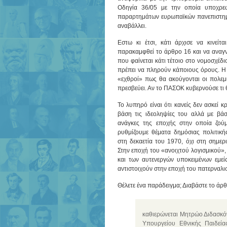
Οδηγία 36/05 με την οποία υποχρεω
παραρτημάτων ευρωπαϊκών πανεπιστημίω
αναβάλλει.
Εστω κι έτσι, κάτι άρχισε να κινεί
παρακαμφθεί το άρθρο 16 και να αναγν
που φαίνεται κάτι τέτοιο στο νομοσχέδ
πρέπει να πληρούν κάποιους όρους. Η 
«εχθροί» πως θα ακούγονται οι πολεμικ
πρεσβεύει. Αν το ΠΑΣΟΚ κυβερνούσε τι 
Το λυπηρό είναι ότι κανείς δεν ασκεί κ
βάση τις ιδεοληψίες του αλλά με βάση
ανάγκες της εποχής στην οποία ζούμ
ρυθμίζουμε θέματα δημόσιας πολιτική
στη δεκαετία του 1970, όχι στη σημερι
Στην εποχή του «ανοιχτού λογισμικού»,
και των αυτενεργών υποκειμένων εμεί
αντιστοιχούν στην εποχή του πατερναλι
Θέλετε ένα παράδειγμα; Διαβάστε το άρθ
καθιερώνεται Μητρώο Διδασκόν
Υπουργείου Εθνικής Παιδεία