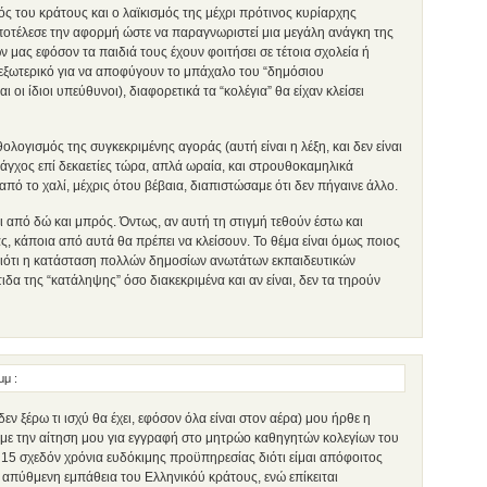
 του κράτους και ο λαϊκισμός της μέχρι πρότινος κυρίαρχης
οτέλεσε την αφορμή ώστε να παραγνωριστεί μια μεγάλη ανάγκη της
ν μας εφόσον τα παιδιά τους έχουν φοιτήσει σε τέτοια σχολεία ή
 εξωτερικό για να αποφύγουν το μπάχαλο του “δημόσιου
ι οι ίδιοι υπεύθυνοι), διαφορετικά τα “κολέγια” θα είχαν κλείσει
θολογισμός της συγκεκριμένης αγοράς (αυτή είναι η λέξη, και δεν είναι
 άγχος επί δεκαετίες τώρα, απλά ωραία, και στρουθοκαμηλικά
ό το χαλί, μέχρις ότου βέβαια, διαπιστώσαμε ότι δεν πήγαινε άλλο.
ει από δώ και μπρός. Όντως, αν αυτή τη στιγμή τεθούν έστω και
ας, κάποια από αυτά θα πρέπει να κλείσουν. Το θέμα είναι όμως ποιος
διότι η κατάσταση πολλών δημοσίων ανωτάτων εκπαιδευτικών
ιδα της “κατάληψης” όσο διακεκριμένα και αν είναι, δεν τα τηρούν
 μμ
:
δεν ξέρω τι ισχύ θα έχει, εφόσον όλα είναι στον αέρα) μου ήρθε η
με την αίτηση μου για εγγραφή στο μητρώο καθηγητών κολεγίων του
 15 σχεδόν χρόνια ευδόκιμης προϋπηρεσίας διότι είμαι απόφοιτος
 απύθμενη εμπάθεια του Ελληνικόύ κράτους, ενώ επίκειται