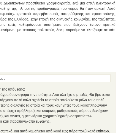
υ Διδασκόντων προστίθεται γραφειοκρατία, ενώ μια απλή ηλεκτρονική
καθηγητής πληροί τις προδιαγραφές του νόμου θα ήταν αρκετή. Αυτό
ευφυούς» κρατικού παρεμβατισμού, αυτορύθμισης και εμπιστοσύνης,
ρα της Ελλάδας. Στην εποχή της δικτυακής κοινωνίας, της ταχύτητας,
ισης εμείς καθιερώνουμε συστήματα που δείχνουν έντονο κρατικό
μενόμενο: με τέτοιους πολιτικούς δεν μπορούμε να ελπίζουμε σε κάτι
 μμ
:
” της υπόθεσης:
ράγμα όσον αφορά την ποιότητα: Από όλα έχει ο μπαξές. Θα βρείτε και
 υπάρχουν πολύ καλά σχολεία τα οποία εκτελούν το ρόλο τους πολύ
ύτερης διαλογής τα οποία και τους καθηγητές τους κακοπληρώνουν
δο υπάρχει πρόβλημα), και επαρκείς μαθησιακούς πόρους δεν έχουν
π), και γενικά, η φτηνιάρικα χρηματοθηρική νοοτροπία των
αι κάτι παραπάνω από εμφανής.
σωπικό, και αυτό κυμαίνεται από κακό έως πάρα πολύ καλό επίπεδο.