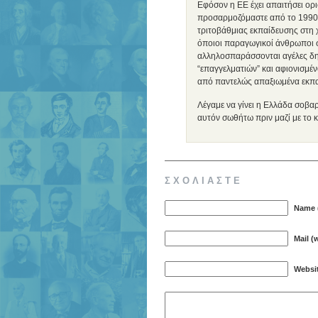
Εφόσον η ΕΕ έχει απαιτήσει ορ
προσαρμοζόμαστε από το 1990 κ
τριτοβάθμιας εκπαίδευσης στη
όποιοι παραγωγικοί άνθρωποι στη
αλληλοσπαράσσονται αγέλες δη
“επαγγελματιών” και αφιονισμέ
από παντελώς απαξιωμένα εκπα
Λέγαμε να γίνει η Ελλάδα σοβαρ
αυτόν σωθήτω πριν μαζί με το κ
ΣΧΟΛΙΑΣΤΕ
Name (
Mail (
Websi