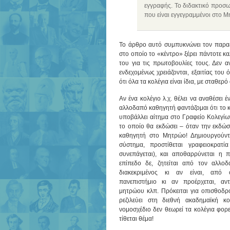
εγγραφής. Το διδακτικό προσω
που είναι εγγεγραμμένοι στο 
Το άρθρο αυτό συμπυκνώνει τον παραδ
στο οποίο το «κέντρο» ξέρει πάντοτε κ
του για τις πρωτοβουλίες τους. Δεν α
ενδεχομένως χρειάζονται, εξαιτίας του 
ότι όλα τα κολέγια είναι ίδια, με σταθερ
Αν ένα κολέγιο λ.χ. θέλει να αναθέσει 
αλλοδαπό καθηγητή φαντάζομαι ότι το κ
υποβάλλει αίτημα στο Γραφείο Κολεγίω
το οποίο θα εκδώσει – όταν την εκδώσε
καθηγητή στο Μητρώο! Δημιουργούντα
σύστημα, προστίθεται γραφειοκρατ
συνεπάγεται), και αποθαρρύνεται η 
επίπεδο δε, ζητείται από τον αλλο
διακεκριμένος κι αν είναι, από ο
πανεπιστήμιο κι αν προέρχεται, αντ
μητρώου κλπ. Πρόκειται για οπισθοδρ
ρεζιλεύει στη διεθνή ακαδημαϊκή κο
νομοσχέδιο δεν θεωρεί τα κολέγια φορ
τίθεται θέμα!