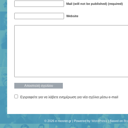
Mail (will not be published) (required)
Website
Εγγραφείτε για να λάβετε ενημέρωση για νέα σχόλια μέσω e-mail
© 2026 e-rooster.gr | Powered by
WordPress
| Based on
Br