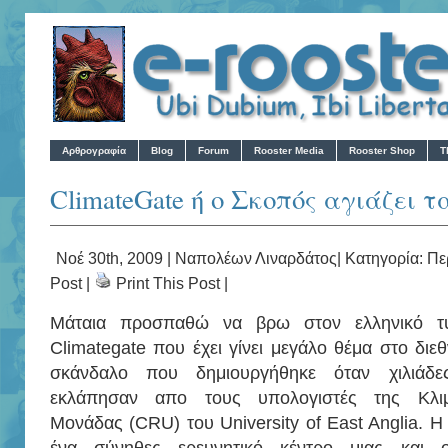
Αρθρογραφία
Blog
Forum
Rooster Media
Rooster Shop
T
ClimateGate ή ο Σκοπός αγιάζει τ
Νοέ 30th, 2009 |
Ναπολέων Λιναρδάτος
| Κατηγορία:
Πε
Post
|
Print This Post
|
Μάταια προσπαθώ να βρω στον ελληνικό τύ
Climategate που έχει γίνει μεγάλο θέμα στο διεθ
σκάνδαλο που δημιουργήθηκε όταν χιλιάδε
εκλάπησαν απο τους υπολογιστές της Κλιμα
Μονάδας (CRU) του University of East Anglia. Η