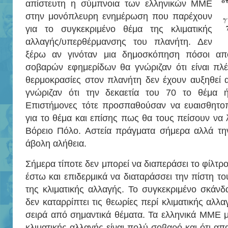
σ
απίστευτη η σύμπνοια των ελληνικών ΜΜΕ
στην μονόπλευρη ενημέρωση που παρέχουν
γ
για το συγκεκριμένο θέμα της κλιματικής
αλλαγής/υπερθέρμανσης του πλανήτη. Δεν
ξέρω αν γινόταν μια δημοσκόπηση πόσοι απ
σοβαρών εφημερίδων θα γνώριζαν ότι είναι πλέ
θερμοκρασίες στον πλανήτη δεν έχουν αυξηθεί 
γνώριζαν ότι την δεκαετία του 70 το θέμα 
Επιστήμονες τότε προσπαθούσαν να ευαισθητοπ
για το θέμα και επίσης πως θα τους πείσουν να
Βόρειο Πόλο. Αστεία πράγματα σήμερα αλλά την
άβολη αλήθεια.
Σήμερα τίποτε δεν μπορεί να διαπεράσει το φίλτ
έστω και επιδερμικά να διαταράσσει την πίστη τ
της κλιματικής αλλαγής. Το συγκεκριμένο σκάν
δεν καταρρίπτει τις θεωρίες περί κλιματικής αλλα
σειρά από σημαντικά θέματα. Τα ελληνικά ΜΜΕ μα
κλιματικής αλλαγής είναι πολύ σοβαρό και ότι απα