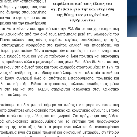
ι ένας αντικαπιταλιστής με
κεφάλαιου από τους ίδιους και
λεύθερης γραμμής τους είναι
όχι βέβαια για την καλυτέρευση
της άνεργης σπουδαγμένης
της θέσης των φτωχών όπως
αιο για το σφετερισμό αυτού
ισχυρίζονται
 βέβαια για την καλυτέρευση
αι. Αυτό κάνουν συστηματικά και στην Ελλάδα με πιο χαρακτηριστική
ίων Χαλκιδικής από τον δικό τους Μπόμπολα μετά την δολοφονία του
Πάντα καλούν τους πάντες αγρότες, εργάτες, υπαλλήλους, φοιτητές,
 αποτυχημένα γιουρούσια στο κράτος δηλαδή για επιδοτήσεις, για
κλείσιμο εργοστασίων. Πάντα συγκροτούν στρατούς με τα πιο συντηρητικά
ους εχθρούς τους και για να παίρνουν οι ίδιοι πολιτική και οικονομική
ους προδίνουν αλλά ο μηχανισμός τους μένει. Επί πλέον δίπλα σε αυτούς
οι έχουν στη διάθεσή τους και τους καθαρούς στρατούς βίας: τη 17Ν, τα
ναρχική αντίδραση, το ποδοσφαιρικό λούμπεν και τελευταία το καθαρά
α έχουν συντριβεί όλες οι απόπειρες μεταρρύθμισης, πολιτικής και
λη αστική τάξη. Ειδικά οι φασιστικές πολιτικές εκκαθαρίσεις μέσω
ν στη ΝΔ και στο ΠΑΣΟΚ στηρίζονται ιδεολογικά στον λαϊκίστικο
 και του λούμπεν.
ιστεύουμε ότι δεν μπορεί σήμερα να υπάρχει νικηφόρα αντιφασιστική
 οποιασδήποτε δημοκρατικής πολιτικής και κοινωνικής δύναμης με τους
σαία στρώματα της πόλης και του χωριού. Στο πρόγραμμά σας βάζετε
ρά δημοκρατικές μεταρρυθμίσεις για το χτύπημα του παραγωγικού
μευση της ανάπτυξης. Αυτά τα μέτρα είναι καλά και θα ανακουφίσουν
ρόβλημα είναι ότι καμιά πολιτική και οικονομική μεταρρύθμιση τέτοιου