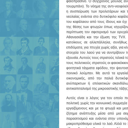
φαιοπράσινο. Ο σύγχρονος μουλάς είνα
τουρμπάνι). Το νόημα της αντι-νεοφιλε
η συσπείρωση των προλετάριων και 
νεολαίας ενάντια στο δυτικόφιλο κεφάλ
του κεφάλαιου από τους ίδιους και όχι
της θέσης των φτωχών όπως ισχυρίζοντ
περίπτωση τον σφετερισμό των ορυχε
Αθανασιάδη και την έξωση της ΤVX. 
κατοίκους σε αλλεπάλληλα, συνήθως
επιδόματα, για πτυχία χωρίς αξία, για 
στοιχεία του λαού για να συντρίβουν τ
εξουσία. Αυτούς τους στρατούς τελικά τ
τους πολιτικούς στρατούς οι φαιοκόκκιν
φοιτητικά τάγματα εφόδου, την ψευτοα
ποινικό λούμπεν. Με αυτά τα εργαλεί
οικονομικής, από την παλιά δυτικόφι
ανύπαρκτων ή επιλεκτικών σκανδάλω
αντικαπιταλισμό της μικροαστικής τάξης
Αυτός είναι ο λόγος για τον οποίο π
πολιτική χωρίς την κοινωνική συμμαχία
εργαζόμενους και με τα φτωχά και με
ζήτημα ανάπτυξης μέσα από μια σει
παρασιτισμού και ενάντια στην υπονό
μακροπρόθεσμα υλικά το λαό. Αλλά το π