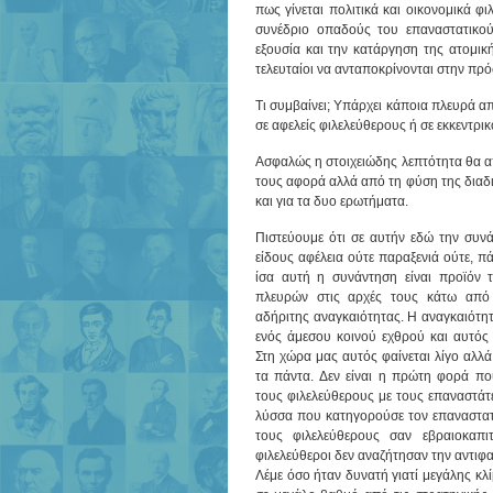
πως γίνεται πολιτικά και οικονομικά φ
συνέδριο οπαδούς του επαναστατικο
εξουσία και την κατάργηση της ατομική
τελευταίοι να ανταποκρίνονται στην πρ
Τι συμβαίνει; Υπάρχει κάποια πλευρά α
σε αφελείς φιλελεύθερους ή σε εκκεντρικ
Ασφαλώς η στοιχειώδης λεπτότητα θα α
τους αφορά αλλά από τη φύση της διαδι
και για τα δυο ερωτήματα.
Πιστεύουμε ότι σε αυτήν εδώ την συν
είδους αφέλεια ούτε παραξενιά ούτε, π
ίσα αυτή η συνάντηση είναι προϊόν 
πλευρών στις αρχές τους κάτω από
αδήριτης αναγκαιότητας. Η αναγκαιότητ
ενός άμεσου κοινού εχθρού και αυτός 
Στη χώρα μας αυτός φαίνεται λίγο αλλά
τα πάντα. Δεν είναι η πρώτη φορά πο
τους φιλελεύθερους με τους επαναστάτες
λύσσα που κατηγορούσε τον επαναστατ
τους φιλελεύθερους σαν εβραιοκαπι
φιλελεύθεροι δεν αναζήτησαν την αντιφ
Λέμε όσο ήταν δυνατή γιατί μεγάλης κλί