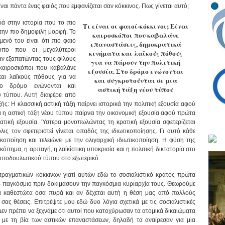
ναι πάντα ένας φαιός που εμφανίζεται σαν κόκκινος. Πως γίνεται αυτό;
ρά στην ιστορία που το πιο
Τι είναι οι φαιοί-κόκκινοι; Είναι
την πιο δημοφιλή μορφή. Το
καιροσκόποι που καβαλάνε
ενό του είναι ότι πιο φαιό
επαναστάσεις, δημοκρατικά
όπο που οι μεγαλύτεροι
κινήματα και λαϊκούς πόθους
αν εξαπατώντας τους φίλους
για να πάρουν την πολιτική
αι καιροσκόποι που καβαλάνε
εξουσία. Στο δρόμο ενώνονται
και λαϊκούς πόθους για να
και συγκροτούνται σε μια
το δρόμο ενώνονται και
αστική τάξη νέου τύπου
υ τύπου. Αυτή διαφέρει από
ής: Η κλασσική αστική τάξη παίρνει ιστορικά την πολιτική εξουσία αφού
τα η αστική τάξη νέου τύπου παίρνει την οικονομική εξουσία αφού πρώτα
ρατική εξουσία. Ύστερα μονοπωλώντας τη κρατική εξουσία σφετερίζεται
ις τον σφετεριστεί γίνεται οπαδός της ιδιωτικοποίησης. Γι αυτό κάθε
ικοποίηση και τελειώνει με την ολιγαρχική ιδιωτικοποίηση. Η φύση της
ικόπημα, η αρπαγή, η λαίκίστικη υποκρισία και η πολιτική δικτατορία στο
 υποδουλωτικού τύπου στο εξωτερικό.
 πραγματικών κόκκινων γιατί αυτών εδώ το σοσιαλιστικό κράτος πρώτα
 β παγκόσμιο πριν δοκιμάσουν την παγκόσμια κυριαρχία τους. Θεωρούμε
 τα καθεστώτα όσα πυρά και αν δέχεται αυτή η θέση μας από πολλούς
 σας θέσεις. Επιτρέψτε μου εδώ δυο λόγια σχετικά με τις σοσιαλιστικές
Δεν πρέπει να ξεχνάμε ότι αυτοί που κατοχύρωσαν τα ατομικά δικαιώματα
 με τη βία των αστικών επαναστάσεων, δηλαδή τα αναίρεσαν για μια