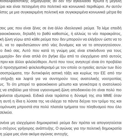
 σοσιαλφασιστικής δημαγωγίας αν δεν την αγκαλιάσει πρώτα η μεγάλη
 και είναι πεταγμένη στο πολιτικό και κοινωνικό περιθώριο. Αν αυτόν
ίστες με μια συγκεκριμένη πολιτική και συγκεκριμένα κοινωνικά μέτρα θα
εις μας που είναι ξένες σε ένα άλλο ιδεολογικό ρεύμα. Τα λέμε επειδή
φαιοκόκκινοι, δηλαδή το βαθύ καθεστώς, ή αλλιώς το νέο παρακράτος,
ική ζώνη γύρω από κάθε ρεύμα που δεν μπορούν να ελέγξουν ώστε να το
, να το αφυδατώσουν από νέες δυνάμεις και να το απογοητεύσουν.
 το δικό σας. Αυτό που κατά τη γνώμη μας είναι επικίνδυνο για τους
μμαχία» δεν είναι απλά ότι βγήκε έξω από το ελεγχόμενο από αυτούς
ιν και άλλοι φιλελεύθεροι. Αυτό που τους ανησυχεί είναι ότι προβάλει
ό προσχηματικό φιλελευθερισμό με τον οποίο οι ηγεσίες αυτών των δύο
σοστρώματα, την δυτικόφιλη αστική τάξη και κυρίως την ΕΕ από την
 στήριξη και λεφτά για να συντηρούν τους ανατολικής νοοτροπίας
υς. Το ότι μπορεί το φαιοκόκκινο μέτωπο και γενικότερα η ανατολικού
να επιβάλει μια τέτοια υγειονομική ζώνη αποδεικνύει ότι είναι πολύ πιο
αίνεται εξωτερικά. Ειδικά είναι τεράστια η δύναμή της στα ΜΜΕ όταν
η αυτή η ίδια η λύσσα της να ελέγχει τα πάντα δείχνει τον τρόμο της και
ή απομόνωση μπροστά στα πολύ πλατεία τμήματα του πληθυσμού που όλο
σελκύει.
κανένα μη ελεγχόμενο δημοκρατικό ρεύμα δεν πρέπει να απογοητεύεται
νει στόχους γρήγορης ανάπτυξης. Ο αγώνας για την πολιτική δημοκρατία
τη χώρα μας είναι ακόμα αγώνας αντοχής.