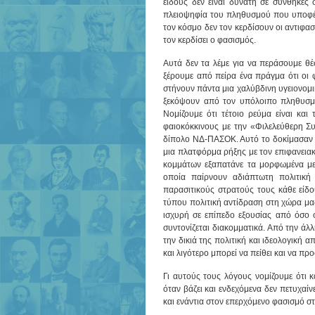
είδους δεν είναι δυνατή σε συνθήκες
πλειοψηφία του πληθυσμού που υποφέρει
τον κόσμο δεν τον κερδίσουν οι αντιφασ
τον κερδίσει ο φασισμός.
Αυτά δεν τα λέμε για να περάσουμε θέσ
ξέρουμε από πείρα ένα πράγμα ότι οι 
στήνουν πάντα μια χαλύβδινη υγειονομ
ξεκόψουν από τον υπόλοιπο πληθυσμό
Νομίζουμε ότι τέτοιο ρεύμα είναι και
φαιοκόκκινους με την «Φιλελεύθερη Συ
δίπολο ΝΔ-ΠΑΣΟΚ. Αυτό το δοκίμασαν πρ
μια πλατφόρμα ρήξης με τον επιφανειακ
κομμάτων εξαπατάνε τα μορφωμένα με
οποία παίρνουν αδιάπτωτη πολιτική
παρασιτικούς στρατούς τους κάθε είδο
τύπου πολιτική αντίδραση στη χώρα μας 
ισχυρή σε επίπεδο εξουσίας από όσο φ
συντονίζεται διακομματικά. Από την άλλ
την δικιά της πολιτική και ιδεολογικ
και λιγότερο μπορεί να πείθει και να προ
Γι αυτούς τους λόγους νομίζουμε ότι 
όταν βάζει και ενδεχόμενα δεν πετυχαί
και ενάντια στον επερχόμενο φασισμό σ