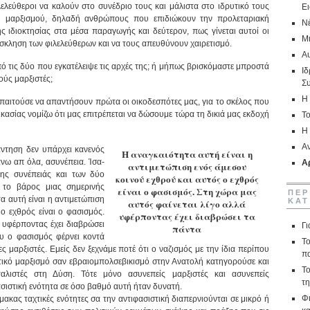
ιλελεύθεροι να καλούν στο συνέδριο τους και μάλιστα στο ιδρυτικό τους
Ε
ύ μαρξισμού, δηλαδή ανθρώπους που επιδιώκουν την προλεταριακή
Ν
ς ιδιοκτησίας στα μέσα παραγωγής και δεύτερον, πως γίνεται αυτοί οι
Μ
όσκληση των φιλελεύθερων και να τους απευθύνουν χαιρετισμό.
Αυ
πό τις δύο που εγκατέλειψε τις αρχές της; ή μήπως βρισκόμαστε μπροστά
Ιδ
ούς μαρξιστές;
Σ
Η 
παιτούσε να απαντήσουν πρώτα οι οικοδεσπότες μας, για το σκέλος που
κασίας νομίζω ότι μας επιτρέπεται να δώσουμε τώρα τη δικιά μας εκδοχή
Το
Η
Α
άντηση δεν υπάρχει κανενός
Η αναγκαιότητα αυτή είναι η
άνω απ όλα, ασυνέπεια. Ίσα-
Αρ
αντιμετώπιση ενός άμεσου
της συνέπειάς και των δύο
κοινού εχθρού και αυτός ο εχθρός
 το βάρος μιας σημερινής
είναι ο φασισμός. Στη χώρα μας
ΠΕΡ
α αυτή είναι η αντιμετώπιση
ΚΑΤ
αυτός φαίνεται λίγο αλλά
ο εχθρός είναι ο φασισμός.
υφέρποντας έχει διαβρώσει τα
 υφέρποντας έχει διαβρώσει
Γι
πάντα
υ ο φασισμός φέρνει κοντά
Το
 μαρξιστές. Εμείς δεν ξεχνάμε ποτέ ότι ο ναζισμός με την ίδια περίπου
π
ικό μαρξισμό σαν εβραιομπολσεβικισμό στην Ανατολή κατηγορούσε και
Το
ταλιστές στη Δύση. Τότε μόνο ασυνεπείς μαρξιστές και ασυνεπείς
τ
ασιστική ενότητα σε όσο βαθμό αυτή ήταν δυνατή.
Φι
μακας ταχτικές ενότητες σα την αντιφασιστική διαπερνιούνται σε μικρό ή