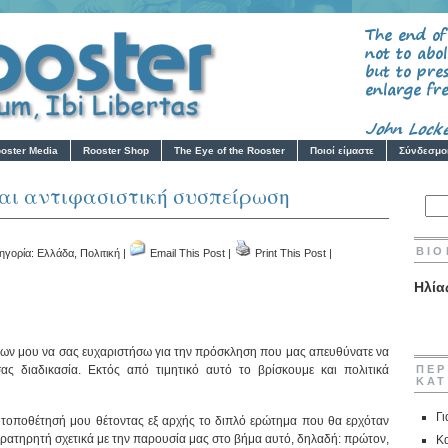
oster Media
Rooster Shop
The Eye of the Rooster
Ποιοί είμαστε
Σύνδεσμο
αι αντιφασιστική συσπείρωση
ΒΙΟ
τηγορία:
Ελλάδα
,
Πολιτική
|
Email This Post
|
Print This Post
|
Ηλία
ων μου να σας ευχαριστήσω για την πρόσκληση που μας απευθύνατε να
ς διαδικασία. Εκτός από τιμητικό αυτό το βρίσκουμε και πολιτικά
ΠΕΡ
ΚΑΤ
Γι
 τοποθέτησή μου θέτοντας εξ αρχής το διπλό ερώτημα που θα ερχόταν
αρατηρητή σχετικά με την παρουσία μας στο βήμα αυτό, δηλαδή: πρώτον,
Κα