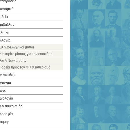
ταφράσεις
κονομικά
ιδεία
ριβάλλον
λιτική
λλογές
10 Νεοελληνικοί μύθοι
2 Ιστορίες μίσους για την επιστήμη
For A New Liberty
Πορεία προς τον Φιλελευθερισμό
νεντευξεις
νταγμα
χνες
χνολογία
λελευθερισμός
λοσοφία
ούμορ