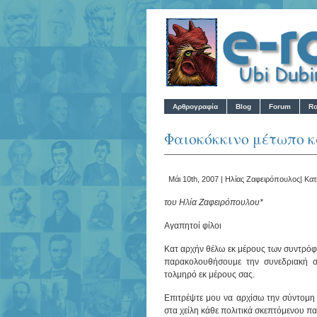
Αρθρογραφία
Blog
Forum
Ro
Φαιοκόκκινο μέτωπο κ
Μάι 10th, 2007 |
Ηλίας Ζαφειρόπουλος
| Κα
του Ηλία Ζαφειρόπουλου*
Αγαπητοί φίλοι
Κατ αρχήν θέλω εκ μέρους των συντρόφ
παρακολουθήσουμε την συνεδριακή σα
τολμηρό εκ μέρους σας.
Επιτρέψτε μου να αρχίσω την σύντομη
στα χείλη κάθε πολιτικά σκεπτόμενου π