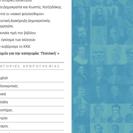
ι ατομική ιδιοκτησία
έα Δημοκρατία και Κωστής Χατζηδάκης
τοί οι «κακοί φιλελεύθεροι»
ρυτική Διακήρηξη Δημοκρατικής
υμμαχίας
ενιαία τιμή του βιβλίου
 έγκλημα των εκλογών
ν κυβέρναγε το ΚΚΕ
χείο για την κατηγορία: 'Πολιτική' »
ΗΓΟΡΙΕΣ ΑΡΘΡΟΓΡΑΦΙΑΣ
glish
βλιοκριτικές
νικά
λάδα
ιστήμες
τορία
σμος