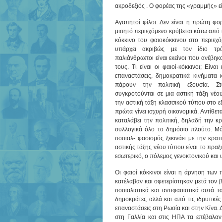
ακροδεξιός . Ο φορέας της «γραμμής» εί
Αγαπητοί φίλοι. Δεν είναι η πρώτη φο
μισητό περιεχόμενο κρύβεται κάτω από 
κόκκινο του φαιοκόκκινου στο περιεχόμ
υπάρχει ακριβώς με τον ίδιο τρ
παλιάνθρωποι είναι εκείνοι που ανέβηκ
τους. Τι είναι οι φαιοί-κόκκινοι; Είν
επαναστάσεις, δημοκρατικά κινήματα 
πάρουν την πολιτική εξουσία. Σ
συγκροτούνται σε μια αστική τάξη νέο
την αστική τάξη κλασσικού τύπου στο εξ
πρώτα γίνει ισχυρή οικονομικά. Αντίθε
καταλάβει την πολιτική, δηλαδή την κ
συλλογικά όλο το δημόσιο πλούτο. Μόλ
σοσιαλ- φασισμός ξεκινάει με την κρατ
αστικής τάξης νέου τύπου είναι το πραξ
εσωτερικό, ο πόλεμος γενοκτονικού και
Οι φαιοί κόκκινοι είναι η άρνηση των
κατέλαβαν και σφετερίστηκαν μετά τον
σοσιαλιστικά και αντιφασιστικά αυτά
δημοκράτες αλλά και από τις ιδρυτικές
επαναστάσεις στη Ρωσία και στην Κίνα. 
στη Γαλλία και στις ΗΠΑ τα επέβαλαν