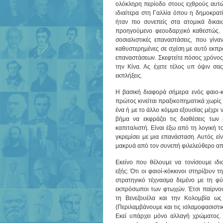
ολόκληρη περίοδο στους εχθρούς αυτών
ιδιαίτερα στη Γαλλία όπου η δημοκρατ
ήταν πιο συνεπείς στα ατομικά δικαι
προηγούμενο φεουδαρχικό καθεστώς. 
σοσιαλιστικές επαναστάσεις, που γίν
καθυστερημένες σε σχέση με αυτό εκπρ
επαναστάσεων. Σκεφτείτε πόσος χρόνος 
την Κίνα. Ας έχετε τέλος υπ όψιν σα
εκπλήξεις.
Η βασική διαφορά σήμερα ενός φαιο-κόκ
πρώτος κινείται πραξικοπηματικά χωρίς
ένα ή με το άλλο κόμμα εξουσίας μέχρι 
βήμα να εκφράζει τις διαθέσεις των
καπιταλιστή. Είναι έξω από τη λογική 
γκρεμίσει με μια επανάσταση. Αυτός εί
μακρυά από τον συνεπή φιλελεύθερο απ
Εκείνο που θέλουμε να τονίσουμε ιδι
εξής: Ότι οι φαιοί-κόκκινοι στηρίζουν τ
στρατηγικό τέχνασμα δεμένο με τη φύ
εκπρόσωποι των φτωχών. Έτσι παίρνου
τη Βενεζουέλα και την Κολομβία ως
(Περιλαμβάνουμε και τις ισλαμοφασιστικ
Εκεί υπάρχει μόνο αλλαγή χρώματος. 