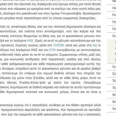
Με
μέσα από την ιδρυτική της διακήρυξη ενώ έχουμε επίσης μια πολύ θετική
Οι
ρόνια που πέρασαν με ορισμένα από τα στελέχη της στην κοινή πάλη μας
σμό, ιδιαίτερα στο μακεδονικό και στην πρώην Γιουγκοσλαβία. Βρισκόμαστε
Πα
οι μετράνε πολύ περισσότερο από τις όποιες κομματικές διακηρύξεις.
Πε
ίς τις γενικότερες θέσεις σας για την πολιτική δημοκρατία ιδιαίτερα για
Πο
ιονοτήτων, και ενάντια στον αντισημιτισμό, ενώ πιο καίρια και πιο
στικής ενότητας θεωρούμε τη θέση σας για το φαιοκόκκινο μέτωπο στο
Συ
ξιά και το λεγόμενο
ΚΚΕ
. Εμείς σε αυτό το μέτωπο κατατάσσουμε και την
 ηγετικούς πυρήνες κυρίως μέσα στο
ΠΑΣΟΚ
αλλά και μέσα στη
ΝΔ
οι
λοδόχοι του λεγόμενου ΚΚΕ και του
ΣΥΝ
συντρίβοντας με συντονισμένες
οοδευτική τάση μέσα σε αυτά τα κόμματα. Συμφωνούμε επίσης μαζί σας
ας μια κοινωνική αντίδραση από παρασιτικές ομάδες και από ιδιώτες
ν κάθε εκδημοκρατισμό και κάθε παραγωγικό εκσυγχρονισμό αυτής της
Συ
ι δυνάμεις στηρίζουν αυτό το φαιοκόκκινο μέτωπο και σε μεγάλο βαθμό
πιστεύουμε ότι υπάρχει ένα ισχυρό διεθνές κέντρο που στηρίζει την
Σύ
ντίδραση όχι μόνο στην Ελλάδα, αλλά και σε κάθε άλλη χώρα. Αυτό το
Τέ
τικός άξονας Ρωσίας-Κίνας-Ιράν με ηγέτη την πρώτη. Ονομάζουμε
κκινη συμπόρευση σε διεθνή κλίμακα και ενάντια σε αυτήν προτείνουμε
Τε
θε δημοκρατικό πολιτικό και κοινωνικό ρεύμα, όποια και αν είναι η
Φι
Φι
εννοούμε κυρίως ότι ο ακροδεξιός ενώθηκε με τον δήθεν αριστερό αλλά
Χι
ην πραγματικότητα ακροδεξιός και φασίστας. Και πραγματικά αν προσέξει
ός που έχει την ηγεμονία σε κάθε φαιοκόκκινο μέτωπο και όχι ο κλασσικός