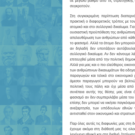
σε μεγάλο βαθμό από τις στρατηγικής 
συγκροτούν.
Στη συγκεκριμένη περίπτωση διαπερνά
πρακτική ο διαφορετικός τρόπος με τον
ατομικό και στο συλλογικό δικαίωμα. Γι
ουσιαστική προϋπόθεση της ανθρώπινης ε
απελευθέρωση των ανθρώπων από κάθε ε
το φασισμό. Αλλά τα άτομα δεν μπορού
αν δηλαδή δεν υποτάξουν αυτόβουλα 
συλλογικό δικαίωμα. Αν δεν κάνουμε λ
επιτευχθεί μέσα από την πολιτική δημο
Αλλά για μας και ο πιο ελεύθερος οικο
των ανθρώπινων δικαιωμάτων θα οδηγεί 
παραγωγών και τελικά στο οικονομικό 
άμεσοι παραγωγοί μπορούν να βελτιώ
πολιτική τους πάλη και όχι μέσα απ
συνέπεια αυτής της θέσης μας είναι ό
φασισμό αν δεν συμπεριλάβει μέσα του 
επίσης δεν μπορεί να νικήσει παγκόσμι
ανεξαρτησία, των υπόδουλων εθνών 
αντισταθεί στον οικονομικό και στρατιω
Παρ όλες αυτές τις διαφωνίες μας στη 
έχουμε ακόμα στη διάθεσή μας τις ολο
λεγόμενα εθνικά και στα διεθνή ζητήματ