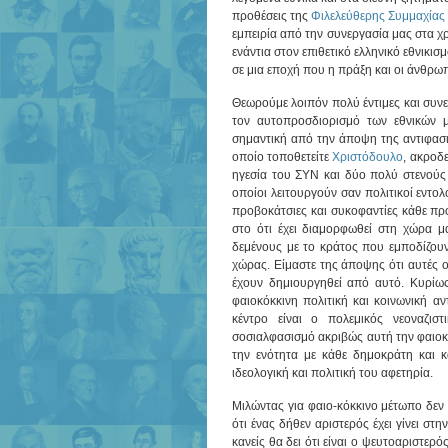
προθέσεις της
Φιλελεύθερης Συμμαχίας
εμπειρία από την συνεργασία μας στα χ
ενάντια στον επιθετικό ελληνικό εθνικι
σε μια εποχή που η πράξη και οι άνθρωπ
Θεωρούμε λοιπόν πολύ έντιμες και συνεπε
τον αυτοπροσδιορισμό των εθνικών με
σημαντική από την άποψη της αντιφασι
οποίο τοποθετείτε
Χριστόδουλο
, ακροδε
ηγεσία του ΣΥΝ και δύο πολύ στενούς
οποίοι λειτουργούν σαν πολιτικοί εντο
προβοκάτσιες και συκοφαντίες κάθε πρ
στο ότι έχει διαμορφωθεί στη χώρα μ
δεμένους με το κράτος που εμποδίζου
χώρας. Είμαστε της άποψης ότι αυτές ο
έχουν δημιουργηθεί από αυτό. Κυρίως 
φαιοκόκκινη πολιτική και κοινωνική α
κέντρο είναι ο πολεμικός νεοναζισ
σοσιαλφασισμό ακριβώς αυτή την φαιοκό
την ενότητα με κάθε δημοκράτη και κά
ιδεολογική και πολιτική του αφετηρία.
Μιλώντας για φαιο-κόκκινο μέτωπο δεν 
ότι ένας δήθεν αριστερός έχει γίνει στ
κανείς θα δει ότι είναι ο ψευτοαριστερ