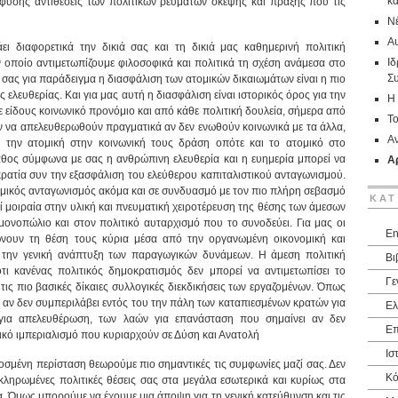
κα
φύσης αντιθέσεις των πολιτικών ρευμάτων σκέψης και πράξης που τις
Ν
Αυ
ει διαφορετικά την δικιά σας και τη δικιά μας καθημερινή πολιτική
Ιδ
 οποίο αντιμετωπίζουμε φιλοσοφικά και πολιτικά τη σχέση ανάμεσα στο
Σ
α σας για παράδειγμα η διασφάλιση των ατομικών δικαιωμάτων είναι η πιο
λευθερίας. Και για μας αυτή η διασφάλιση είναι ιστορικός όρος για την
Η 
ίδους κοινωνικό προνόμιο και από κάθε πολιτική δουλεία, σήμερα από
Το
ν να απελευθερωθούν πραγματικά αν δεν ενωθούν κοινωνικά με τα άλλα,
Α
την ατομική στην κοινωνική τους δράση οπότε και το ατομικό στο
άθος σύμφωνα με σας η ανθρώπινη ελευθερία και η ευημερία μπορεί να
Αρ
κρατία συν την εξασφάλιση του ελεύθερου καπιταλιστικού ανταγωνισμού.
νομικός ανταγωνισμός ακόμα και σε συνδυασμό με τον πιο πλήρη σεβασμό
ΚΑΤ
μοιραία στην υλική και πνευματική χειροτέρευση της θέσης των άμεσων
μονοπώλιο και στον πολιτικό αυταρχισμό που το συνοδεύει. Για μας οι
En
νουν τη θέση τους κύρια μέσα από την οργανωμένη οικονομική και
ό την γενική ανάπτυξη των παραγωγικών δυνάμεων. Η άμεση πολιτική
Βι
τι κανένας πολιτικός δημοκρατισμός δεν μπορεί να αντιμετωπίσει το
Γε
τις πιο βασικές δίκαιες συλλογικές διεκδικήσεις των εργαζομένων. Όπως
α αν δεν συμπεριλάβει εντός του την πάλη των καταπιεσμένων κρατών για
Ελ
για απελευθέρωση, των λαών για επανάσταση που σημαίνει αν δεν
Επ
τικό ιμπεριαλισμό που κυριαρχούν σε Δύση και Ανατολή
Ισ
δοσμένη περίσταση θεωρούμε πιο σημαντικές τις συμφωνίες μαζί σας. Δεν
Κό
κληρωμένες πολιτικές θέσεις σας στα μεγάλα εσωτερικά και κυρίως στα
α. Όμως μπορούμε να έχουμε μια άποψη για τη γενική κατεύθυνση και τις