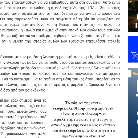
 των επαναστάσεων για να επιβληθούν αυτά στη συνέχεια. Αυτό έγινε
ία έπρεπε να αντιμετωπίσει τη φεουδαρχία. Αν στις ΗΠΑ οι δημοκράτες
ώματα αυτό οφείλεται στο ότι εκεί δεν είχαν να αντιμετωπίσουν ένα
Θα σας παρακαλούσα μόνο να σκεφθείτε πόση βία θα χρειαζόταν σε
ανε σε χώρες σαν την Κίνα και τη Ρωσία που ήταν σχετικά πολύ πιο
οσωπούσαν η Γαλλία και η Αμερική στην εποχή των δικών τους αστικών
θα χρειαζόταν για να σταθεροποιηθούν οι νέες εξουσίες στην Ρωσία και
ς ότι η μελέτη της ιστορίας αυτών των εξουσιών επιφυλάσσει πολλές
κινου με τον μαρξιστή-λενινιστή-μαοίστή όπως εμείς, είναι η εξής: ο
 την έγκριση των μαζών για να χωθεί μέσα στο κράτος συμμαχώντας με το
να καταλάβει με έφοδο την κρατική μηχανή. Ο δεύτερος θέλει σε κάθε του
 μαζών και θεωρεί το κράτος τον πιο συμπυκνωμένο και αυταρχικό
του να το καταλάβει. Θα το αφήνει στη θέση του ως ότου μπορέσει να το
ναι ο λόγος που σε σχέση με το κράτος ο μαρξιστής βρίσκεται λιγότερο
ό όσο από τον φαιοκόκκινο.
αίτερα εδώ σήμερα είναι το
Το νόημα της αντι-
ην πολιτική τους ισχύ σε ένα
νεοφιλελεύθερης γραμμής τους
ση τους: Εμφανίζονται σαν
είναι η συσπείρωση των
ν παντού την εξουσία, από
προλετάριων και της άνεργης
 το Ιράν και το Σουδάν .
σπουδαγμένης νεολαίας ενάντια
ές χώρες στις φαιοκόκκινες.
στο δυτικόφιλο κεφάλαιο για το
Το φαιοκόκκινο έγινε απλά
σφετερισμό αυτού του