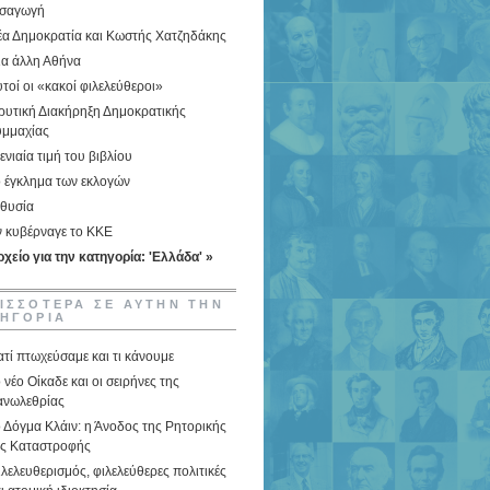
ισαγωγή
έα Δημοκρατία και Κωστής Χατζηδάκης
ια άλλη Αθήνα
τοί οι «κακοί φιλελεύθεροι»
ρυτική Διακήρηξη Δημοκρατικής
υμμαχίας
ενιαία τιμή του βιβλίου
 έγκλημα των εκλογών
 θυσία
ν κυβέρναγε το ΚΚΕ
χείο για την κατηγορία: 'Ελλάδα' »
ΙΣΣΟΤΕΡΑ ΣΕ ΑΥΤΗΝ ΤΗΝ
ΗΓΟΡΙΑ
ατί πτωχεύσαμε και τι κάνουμε
 νέο Οίκαδε και οι σειρήνες της
ανωλεθρίας
 Δόγμα Κλάιν: η Άνοδος της Ρητορικής
ης Καταστροφής
λελευθερισμός, φιλελεύθερες πολιτικές