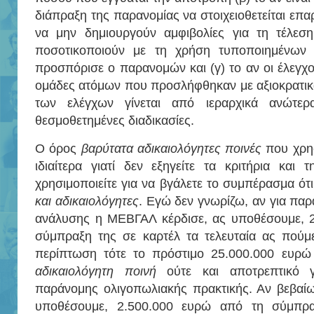
διάπραξη της παρανομίας να στοιχειοθετείται επ
να μην δημιουργούν αμφιβολίες για τη τέλεσ
ποσοτικοποιούν με τη χρήση τυποποιημένων
προσπόρισε ο παρανομών και (γ) το αν οι έλεγχο
ομάδες ατόμων που προσλήφθηκαν με αξιοκρατικά 
των ελέγχων γίνεται από ιεραρχικά ανώτερ
θεσμοθετημένες διαδικασίες.
Ο όρος
βαρύτατα αδικαιολόγητες ποινές
που χρησ
ιδιαίτερα γιατί δεν εξηγείτε τα κριτήρια και
χρησιμοποιείτε για να βγάλετε το συμπέρασμα ότι
και αδικαιολόγητες
. Εγώ δεν γνωρίζω, αν για παρ
ανάλυσης η ΜΕΒΓΑΛ κέρδισε, ας υποθέσουμε, 
σύμπραξη της σε καρτέλ τα τελευταία ας πούμε
περίπτωση τότε το πρόστιμο 25.000.000 ευρώ
αδικαιολόγητη ποινή
ούτε και αποτρεπτικό 
παράνομης ολιγοπωλιακής πρακτικής. Αν βεβαί
υποθέσουμε, 2.500.000 ευρώ από τη σύμπρα