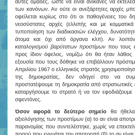
αυτές ομάδες, ώστε να είναι ανίκανες να εκτελέ
των κανόνων. Αν ούτε οι ανεξάρτητες αρχές μπ
οφείλεται κυρίως στο ότι οι παθογένειες του δ
νεοσύστατες αρχές (ελλιπής και με κομματικά
τυποποίηση των διαδικασιών ελέγχου, δυνατότ
άτομα και όχι από όργανα κλπ). Αν λοιπ
καταλογισμού βαρύτατων προστίμων
που τους έχ
προς ίδιον όφελος, νομίζω ότι θα ήταν λάθο
εξουσία που τους δόθηκε να επιβάλλουν πρόστιμα
Απριλίου 1967 ο ελληνικός στρατός χρησιμοποίησ
της δημοκρατίας, δεν οδηγεί στο να συμ
προστατέψουμε τη δημοκρατία από στρατιωτικές ε
καταργήσουμε το στρατό ή να τον εφοδιάζουμε 
σφεντόνες.
Όσον αφορά το δεύτερο σημείο
θα ήθελα 
αξιολόγησης των προστίμων (α) το αν είναι αποτρε
παρανομίας που συντελέστηκε, χωρίς να επεκτείν
ποσού που εγγυάται την αποτροπή (β) το αν είναι