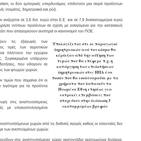
fam, οι δύο εμπορικές υπερδυνάμεις επιδοτούν μια σειρά προϊόντων
, ντομάτες, δημητριακά και ρύζι.
ανέρχεται σε 3,6 δισ. ευρώ στην Ε.Ε. και σε 7,9 δισεκατομμύρια ευρώ
 χρήση ντόπιων προϊόντων σε σχέση με εισαγόμενα για την κατασκευή
άτι που απαγορεύουν αυστηρά οι κανονισμοί του ΠΟΕ.
ίζουν τις εξαγωγές των
Υπολογίζεται ότι οι παραγωγοί
ις τιμές των αγροτικών
δημητριακών ανά τον κόσμο θα
και πλήττουν την εγχώρια
κέρδιζαν από την αύξηση των
ς. Συγκεκριμένα υπάρχουν
τιμών που θα επέφερε π.χ. η
ιδοτήσεις, που οδηγούν σε
κατάργηση των επιδοτήσεων
ύς των φτωχών χωρών.
δημητριακών στις ΗΠΑ ένα
ποσόν που θα ισοδυναμούσε με τα
 τιμών που σημαίνει ότι οι
χρήματα που δαπανούν τα
 λιγότερα για τα προϊόντα
Ηνωμένα Εθνη ετησίως για
ιατρικές επεμβάσεις που
στοχεύουν στην διάσωση 3
ωγή στις αναπτυσσόμενες
εκατομμυρίων βρεφών
ρές με υποκοστολογημένα
 αναπτυσσόμενων χωρών από τις διεθνείς αγορές καθώς οι τελευταίες δεν
γκ των ανεπτυγμένων χωρών.
στοιχίζουν στις αναπτυσσόμενες χώρες εκατοντάδες εκατομμύρια δολάρια.