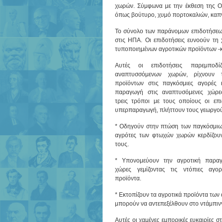
χωρών. Σύμφωνα με την έκθεση της Ox
όπως βούτυρο, χυμό πορτοκαλιών, καπνά
Το σύνολο των παράνομων επιδοτήσεων 
στις ΗΠΑ. Οι επιδοτήσεις ευνοούν τη
τυποποιημένων αγροτικών προϊόντων -κ
Αυτές οι επιδοτήσεις παρεμποδ
αναπτυσσόμενων χωρών, ρίχνουν τ
προϊόντων στις παγκόσμιες αγορές 
παραγωγή στις αναπτυσόμενες χώρε
τρεις τρόποι με τους οποίους οι επ
υπερπαραγωγή, πλήττουν τους γεωργο
* Οδηγούν στην πτώση των παγκόσμιων
αγρότες των φτωχών χωρών κερδίζουν
τους.
* Υπονομεύουν την αγροτική παραγ
χώρες γεμίζοντας τις ντόπιες αγο
προϊόντα.
* Εκτοπίζουν τα αγροτικά προϊόντα των
μπορούν να αντεπεξέλθουν στο ντάμπιν
Αυτές οι χαμένες εμπορικές ευκαιρίες 