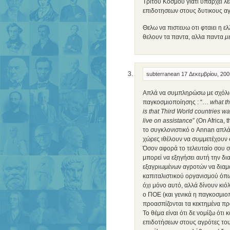
Τριτου Κοσμου γιατι υπαρχει λε
επιδοτησεων στους δυτικους αγ
Θελω να πιστευω οτι φταιει η ε
θελουν τα παντα, αλλα παντα
μ
subterranean
17 Δεκεμβρίου, 200
Απλά να συμπληρώσω με σχόλιο 
παγκοσμιοποίησης : “…
what th
is that Third World countries wa
live on assistance
” (On Africa,
το συγκλονιστικό ο Annan απλά
χώρες ιθέλουν να συμμετέχουν 
Όσον αφορά το τελευταίο σου 
μπορεί να εξηγήσει αυτή την δι
εξαγριωμένων αγροτών να διαμα
καπιταλιστικού οργανισμού όπω
όχι μόνο αυτό, αλλά δίνουν κιό
ο ΠΟΕ (και γενικά η παγκοσμιο
προασπίζονται τα κεκτημένα πρ
Το θέμα είναι ότι δε νομίζω ότι
επιδοτήσεων στους αγρότες το