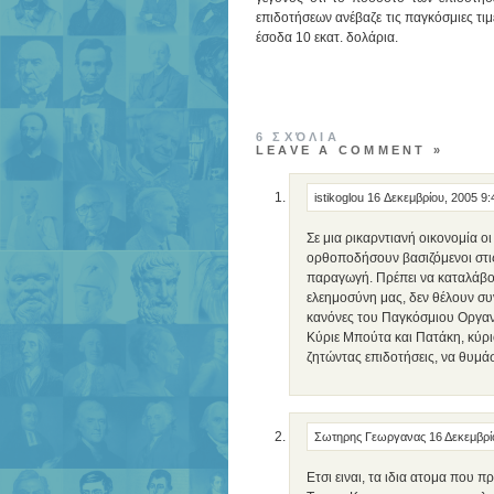
επιδοτήσεων ανέβαζε τις παγκόσμιες τι
έσοδα 10 εκατ. δολάρια.
6 ΣΧΌΛΙΑ
LEAVE A COMMENT »
istikoglou
16 Δεκεμβρίου, 2005 9
Σε μια ρικαρντιανή οικονομία 
ορθοποδήσουν βασιζόμενοι στις
παραγωγή. Πρέπει να καταλάβο
ελεημοσύνη μας, δεν θέλουν συ
κανόνες του Παγκόσμιου Οργανι
Κύριε Μπούτα και Πατάκη, κύρι
ζητώντας επιδοτήσεις, να θυμά
Σωτηρης Γεωργανας
16 Δεκεμβρί
Ετσι ειναι, τα ιδια ατομα που 