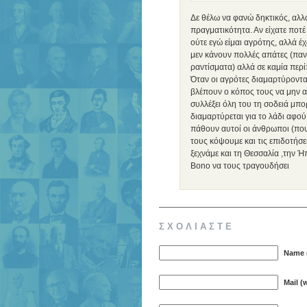
Δε θέλω να φανώ δηκτικός, αλλά
πραγματικότητα. Αν είχατε ποτέ
ούτε εγώ είμαι αγρότης, αλλά έ
μεν κάνουν πολλές απάτες (πα
ραντίσματα) αλλά σε καμία περί
Όταν οι αγρότες διαμαρτύρονται 
βλέπουν ο κόπος τους να μην αν
συλλέξει όλη του τη σοδειά μπορ
διαμαρτύρεται για το λάδι αφού 
πάθουν αυτοί οι άνθρωποι (που
τους κόψουμε και τις επιδοτήσ
ξεχνάμε και τη Θεσσαλία ,την Ήπ
Bono να τους τραγουδήσει
ΣΧΟΛΙΑΣΤΕ
Name (
Mail (