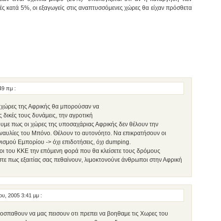
μές κατά 5%, οι εξαγωγείς στις αναπτυσσόμενες χώρες θα είχαν πρόσθετα
:49 πμ
:
οι χώρες της Αφρικής θα μπορούσαν να
 δικές τους δυνάμεις, την αγροτική
υμε πως οι χώρες της υποσαχάριας Αφρικής δεν θέλουν την
ναυλίες του Μπόνο. Θέλουν το αυτονόητο. Να επικρατήσουν οι
σμού Εμπορίου -> όχι επιδοτήσεις, όχι dumping.
οι του ΚΚΕ την επόμενη φορά που θα κλείσετε τους δρόμους
στε πως εξαιτίας σας πεθαίνουν, λιμοκτονούνε άνθρωποι στην Αφρική
ου, 2005 3:41 μμ
:
προσπαθουν να μας πεισουν οτι πρεπει να βοηθαμε τις Χωρες του