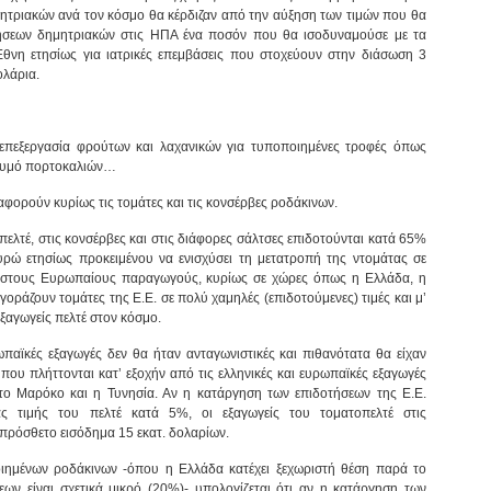
μητριακών ανά τον κόσμο θα κέρδιζαν από την αύξηση των τιμών που θα
τήσεων δημητριακών στις ΗΠΑ ένα ποσόν που θα ισοδυναμούσε με τα
νη ετησίως για ιατρικές επεμβάσεις που στοχεύουν στην διάσωση 3
ολάρια.
 επεξεργασία φρούτων και λαχανικών για τυποποιημένες τροφές όπως
 χυμό πορτοκαλιών…
αφορούν κυρίως τις τομάτες και τις κονσέρβες ροδάκινων.
πελτέ, στις κονσέρβες και στις διάφορες σάλτσες επιδοτούνται κατά 65%
υρώ ετησίως προκειμένου να ενισχύσει τη μετατροπή της ντομάτας σε
ν στους Ευρωπαίους παραγωγούς, κυρίως σε χώρες όπως η Ελλάδα, η
αγοράζουν τομάτες της Ε.Ε. σε πολύ χαμηλές (επιδοτούμενες) τιμές και μ’
εξαγωγείς πελτέ στον κόσμο.
ωπαϊκές εξαγωγές δεν θα ήταν ανταγωνιστικές και πιθανότατα θα είχαν
που πλήττονται κατ’ εξοχήν από τις ελληνικές και ευρωπαϊκές εξαγωγές
, το Μαρόκο και η Τυνησία. Αν η κατάργηση των επιδοτήσεων της Ε.Ε.
ς τιμής του πελτέ κατά 5%, οι εξαγωγείς του τοματοπελτέ στις
πρόσθετο εισόδημα 15 εκατ. δολαρίων.
ιημένων ροδάκινων -όπου η Ελλάδα κατέχει ξεχωριστή θέση παρά το
ων είναι σχετικά μικρό (20%)- υπολογίζεται ότι αν η κατάργηση των