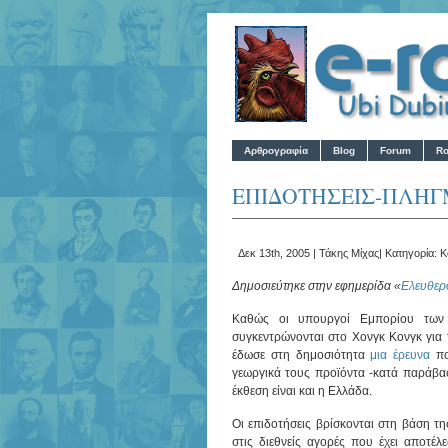
Αρθρογραφία
Blog
Forum
Ro
ΕΠΙΔΟΤΗΣΕΙΣ-ΠΛΗΓ
Δεκ 13th, 2005 |
Τάκης Μίχας
| Κατηγορία:
Κ
Δημοσιεύτηκε στην εφημερίδα «
Ελευθερ
Καθώς οι υπουργοί Εμπορίου των
συγκεντρώνονται στο Χονγκ Κονγκ για
έδωσε στη δημοσιότητα
μια έρευνα
πο
γεωργικά τους προϊόντα -κατά παράβ
έκθεση είναι και η Ελλάδα.
Οι επιδοτήσεις βρίσκονται στη βάση τ
στις διεθνείς αγορές που έχει αποτέ