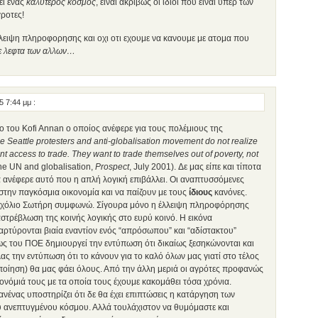
ει ενας
καλυτερος κοσμος
, ειναι ακριβως οι ιδιοι που ειναι υπερ των
ροτες!
λλειψη πληροφορησης και οχι οτι εχουμε να κανουμε με ατομα που
ε λεφτα των αλλων…
5 7:44 μμ
:
του Kofi Annan ο οποίος ανέφερε για τους πολέμιους της
e Seattle protesters and anti-globalisation movement do not realize
nt access to trade. They want to trade themselves out of poverty, not
 the UN and globalisation,
Prospect
, July 2001). Δε μας είπε και τίποτα
 ανέφερε αυτό που η απλή λογική επιβάλλει. Οι αναπτυσσόμενες
στην παγκόσμια οικονομία και να παίζουν με τους
ίδιους
κανόνες.
σχόλιο Σωτήρη συμφωνώ. Σίγουρα μόνο η έλλειψη πληροφόρησης
αστρέβλωση της κοινής λογικής στο ευρύ κοινό. Η εικόνα
ρτύρονται βιαία εναντίον ενός “απρόσωπου” και “αδίστακτου”
ς του ΠΟΕ δημιουργεί την εντύπωση ότι δικαίως ξεσηκώνονται και
λας την εντύπωση ότι το κάνουν για το καλό όλων μας γιατί στο τέλος
ποίηση) θα μας φάει όλους. Από την άλλη μεριά οι αγρότες προφανώς
ονόμιά τους με τα οποία τους έχουμε κακομάθει τόσα χρόνια.
 κανένας υποστηρίζει ότι δε θα έχει επιπτώσεις η κατάργηση των
υ ανεπτυγμένου κόσμου. Αλλά τουλάχιστον να θυμόμαστε και