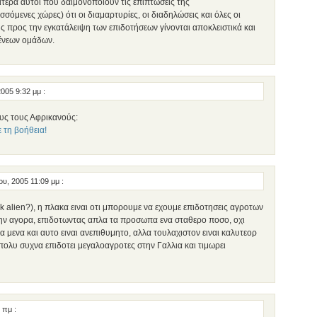
ίτερα αυτοί που δαιμονοποιούν τις επιπτώσεις της
όμενες χώρες) ότι οι διαμαρτυρίες, οι διαδηλώσεις και όλες οι
ς προς την εγκατάλειψη των επιδοτήσεων γίνονται αποκλειστικά και
μένεων ομάδων.
2005 9:32 μμ
:
υς τους Αφρικανούς:
 τη βοήθεια!
ου, 2005 11:09 μμ
:
 alien?), η πλακα ειναι οτι μπορουμε να εχουμε επιδοτησεις αγροτων
ην αγορα, επιδοτωντας απλα τα προσωπα ενα σταθερο ποσο, οχι
 μενα και αυτο ειναι ανεπιθυμητο, αλλα τουλαχιστον ειναι καλυτεορ
ολυ συχνα επιδοτει μεγαλοαγροτες στην Γαλλια και τιμωρει
8 πμ
: