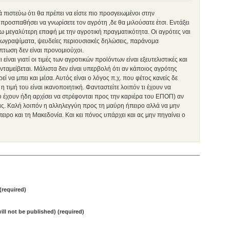
 πιστεύω ότι θα πρέπει να είστε πιο προσγειωμένοι στην
 προσπαθήσει να γνωρίσετε τον αγρότη ,δε θα μιλούσατε έτσι. Εντάξει
χω μεγαλύτερη επαφή με την αγροτική πραγματικότητα. Οι αγρότες ναι
νωγραψίματα, ψευδείες περιουσιακές δηλώσεις, παράνομα
πτωση δεν είναι προνομιούχοι.
είναι γιατί οι τιμές των αγροτικών προϊόντων είναι εξευτελιστικές και
ταμείβεται. Μάλιστα δεν είναι υπερβολή ότι αν κάποιος αγρότης
εί να μπει και μέσα. Αυτός είναι ο λόγος π.χ. που φέτος κανείς δε
η τιμή του είναι ικανοποιητική. Φανταστείτε λοιπόν τι έχουν να
 έχουν ήδη αρχίσει να στρέφονται προς την καριέρα του ΕΠΟΠ) αν
εις. Καλή λοιπόν η αλληλεγγύη προς τη μαύρη ήπειρο αλλά να μην
ειρο και τη Μακεδονία. Και κει πόνος υπάρχει και ας μην πηγαίνει ο
required)
will not be published) (required)