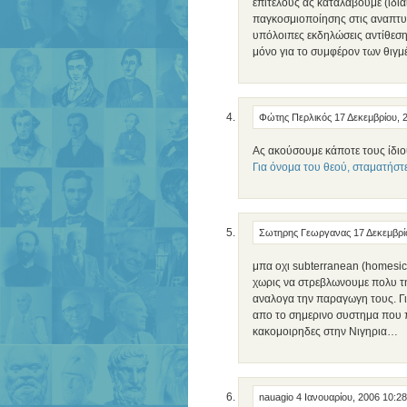
επιτέλους ας καταλάβουμε (ιδια
παγκοσμιοποίησης στις αναπτυσσ
υπόλοιπες εκδηλώσεις αντίθεση
μόνο για το συμφέρον των θιγ
Φώτης Περλικός
17 Δεκεμβρίου, 
Ας ακούσουμε κάποτε τους ίδιο
Για όνομα του θεού, σταματήστε
Σωτηρης Γεωργανας
17 Δεκεμβρί
μπα οχι subterranean (homesick
χωρις να στρεβλωνουμε πολυ τ
αναλογα την παραγωγη τους. Για
απο το σημερινο συστημα που π
κακομοιρηδες στην Νιγηρια…
nauagio
4 Ιανουαρίου, 2006 10:2