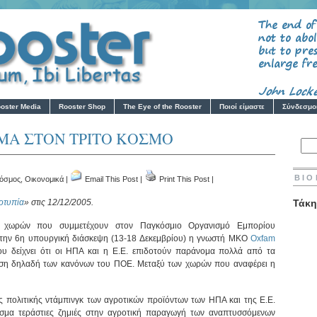
oster Media
Rooster Shop
The Eye of the Rooster
Ποιοί είμαστε
Σύνδεσμο
ΜΑ ΣΤΟΝ ΤΡΙΤΟ ΚΟΣΜΟ
ΒΙΟ
όσμος
,
Οικονομικά
|
Email This Post
|
Print This Post
|
οτυπία
» στις 12/12/2005.
Τάκη
 χωρών που συμμετέχουν στον Παγκόσμιο Οργανισμό Εμπορίου
 την 6η υπουργική διάσκεψη (13-18 Δεκεμβρίου) η γνωστή ΜΚΟ
Oxfam
υ δείχνει ότι οι ΗΠΑ και η Ε.Ε. επιδοτούν παράνομα πολλά από τα
αση δηλαδή των κανόνων του ΠΟΕ. Μεταξύ των χωρών που αναφέρει η
ης πολιτικής ντάμπινγκ των αγροτικών προϊόντων των ΗΠΑ και της Ε.Ε.
λεσμα τεράστιες ζημιές στην αγροτική παραγωγή των αναπτυσσόμενων