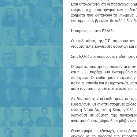
Ετσι υπολογίζεται ότι οι παραγωγοί δη
επέφερε π.χ. η κατάργηση των επιδο
χρήματα που δαπανούν τα Ηνωμένα Εθ
εκατομμυρίων βρεφών -δηλαδή 4 δισ. δ
Η παρανομία στην Ελλάδα
Οι επιδοτήσεις της Ε.Ε. αφορούν την
ντοματοπελτέ, κονσέρβες φρούτων και
Στην Ελλάδα οι παράνομες επιδοτήσεις 
Οι τομάτες που χρησιμοποιούνται στον 
και η Ε.Ε. παρέχει 300 εκατομμύρια ε
παράγωγα. Οι επιδοτήσεις επιτρέπου
Ιταλία, η Ισπανία και η Πορτογαλία, να 
αυτό τον τρόπο να είναι οι μεγαλύτεροι 
Αν δεν υπήρχαν οι επιδοτήσεις οι ευρ
εξαφανισθεί. Οι αναπτυσσόμενες χώρες 
είναι η Νότια Αφρική, η Κίνα, η Χιλή
οδηγούσε σε αύξηση της παγκόσμια
αναπτυσσόμενες χώρες θα κέρδιζαν ένα 
Οσον αφορά τις εξαγωγές κονσερβοπο
γεγονός ότι το ποσοστό των επιδοτήσε