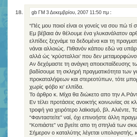
gb ΓΜ
3 Δεκεμβρίου, 2007 11:50 πμ
:
“Πές μου ποιοί είναι οι γονείς να σου πώ τί 
Εμ βέβαια άν θέλουμε ένα γλυκανάλατον αρ
ελπίδες ξεχνάμε τα δεδομένα και τη πραγματ
νάναι αλλοιώς. Πιθανόν κάπου εδώ να υπάρχ
αλλά ώς ‘κρύσταλλοι’ που δεν μεταμορφώνοντ
Αν δεχόμαστε τη ανάγκη αποεκπαίδευσης τω
βαδίσουμε τη σκληρή πραγματικότητα των γ
προκαταλήψεων και στερεοτύπων, τότε μπ
χωρίς φόβο κι’ ελπίδα.
Το άρθρο κ. Μίχα θα διώκετο απο την Α.Ράντ
Εν τέλει προτάσεις ανοικτής κοινωνίας σε κλ
τροφή για χειρότερο λαϊκισμό, βλ. Αλιέντε, Τ
“Φανταστείτε” ναί, όχι επινοήστε άλλη πραγμ
“Κοπιάστε” να βγείτε απο τη σπηλιά των σκ
Σήμερον ο καταλύτης λέγεται υπολογιστής, κ