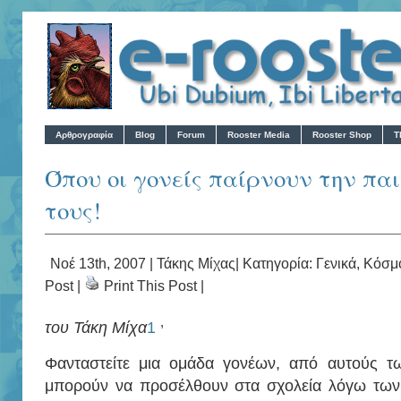
Αρθρογραφία
Blog
Forum
Rooster Media
Rooster Shop
T
Όπου οι γονείς παίρνουν την πα
τους!
Νοέ 13th, 2007 |
Τάκης Μίχας
| Κατηγορία:
Γενικά
,
Κόσμ
Post
|
Print This Post
|
,
του Τάκη Μίχα
1
Φανταστείτε μια ομάδα γονέων, από αυτούς τ
μπορούν να προσέλθουν στα σχολεία λόγω των