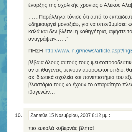
έναρξης της σχολικής χρονιάς ο Αλέκος Αλ
……Παράλληλα τόνισε ότι αυτό το εκπαιδευ
«δημιουργεί μοναξιά», για να υπενθυμίσει: «
καλά και δεν βλέπει η καθηγήτρια, αφήστε τ
αντιγράψει»……”
ΠΗΣΗ
http://www.in.gr/news/article.asp?ln
βέβαια όλους αυτούς τους ψευτοπροοδευτικο
αν οι ιθαγενεις μεινουν αμορφωτοι οι ιδιοι θ
σε ιδιωτικά σχολεία και πανεπιστήμια του ε
βλαστάρια τους να έχουν το απαραίτητο πλε
ιθαγενών…
Zanat0s
15 Νοεμβρίου, 2007 8:12 μμ
:
πιο ευκολά κυβερνάς βλήτα!