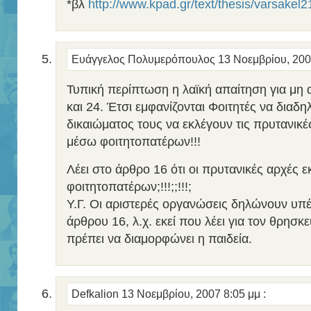
*βλ
http://www.kpad.gr/text/thesis/varsakel
Ευάγγελος Πολυμερόπουλος
13 Νοεμβρίου, 200
Τυπική περίπτωση η λαϊκή απαίτηση για μη
και 24. Έτσι εμφανίζονται Φοιτητές να διαδ
δικαιώματος τους να εκλέγουν τις πρυτανικ
μέσω φοιτητοπατέρων!!!
Λέει στο άρθρο 16 ότι οι πρυτανικές αρχές 
φοιτητοπατέρων;!!!;;!!!;
Υ.Γ. Οι αριστερές οργανώσεις δηλώνουν υπ
άρθρου 16, λ.χ. εκεί που λέει για τον θρησ
πρέπει να διαμορφώνει η παιδεία.
Defkalion
13 Νοεμβρίου, 2007 8:05 μμ
: