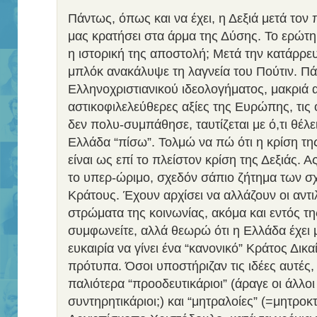
Πάντως, όπως και να έχει, η Δεξιά μετά τον
μας κρατήσει στα άρμα της Δύσης. Το ερώτημ
η ιστορική της αποστολή; Μετά την κατάρρε
μπλόκ ανακάλυψε τη λαγνεία του Πούτιν. Π
Ελληνοχριστιανικού ιδεολογήματος, μακριά α
αστικοφιλελεύθερες αξίες της Ευρώπης, τις ο
δεν πολυ-συμπάθησε, ταυτίζεται με ό,τι θέλε
Ελλάδα “πίσω”. Τολμώ να πώ ότι η κρίση τη
είναι ως επί το πλείστον κρίση της Δεξιάς. 
το υπερ-ώριμο, σχεδόν σάπιο ζήτημα των σ
Κράτους. Έχουν αρχίσει να αλλάζουν οι αντ
στρώματα της κοινωνίας, ακόμα και εντός τ
συμφωνείτε, αλλά θεωρώ ότι η Ελλάδα έχει μ
ευκαιρία να γίνει ένα “κανονικό” Κράτος Δικ
πρότυπα. Όσοι υποστήριζαν τις ιδέες αυτές,
παλιότερα “προοδευτικάριοι” (άραγε οι άλλοι 
συντηρητικάριοι;) και “μητραλοίες” (=μητροκ