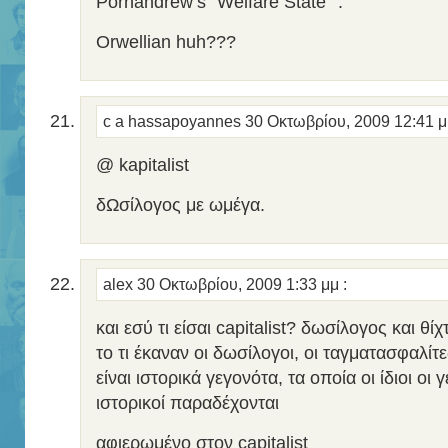
Pornandrew’s “Welfare State””.
Orwellian huh???
c a hassapoyannes
30 Οκτωβρίου, 2009 12:41 
@ kapitalist
δΩσίλογος με ωμέγα.
alex
30 Οκτωβρίου, 2009 1:33 μμ
:
και εσύ τι είσαι capitalist? δωσίλογος και θί
το τι έκαναν οι δωσίλογοι, οι ταγματασφαλί
είναι ιστορικά γεγονότα, τα οποία οι ίδιοι οι
ιστορικοί παραδέχονται
αφιερωμένο στον capitalist