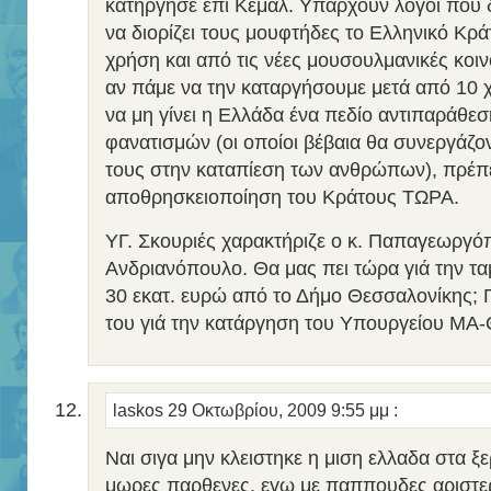
κατήργησε επί Κεμάλ. Υπάρχουν λόγοι που δ
να διορίζει τους μουφτήδες το Ελληνικό Κρά
χρήση και από τις νέες μουσουλμανικές κοιν
αν πάμε να την καταργήσουμε μετά από 10 χρ
να μη γίνει η Ελλάδα ένα πεδίο αντιπαράθε
φανατισμών (οι οποίοι βέβαια θα συνεργάζο
τους στην καταπίεση των ανθρώπων), πρέπε
αποθρησκειοποίηση του Κράτους ΤΩΡΑ.
ΥΓ. Σκουριές χαρακτήριζε ο κ. Παπαγεωργόπ
Ανδριανόπουλο. Θα μας πει τώρα γιά την ταμ
30 εκατ. ευρώ από το Δήμο Θεσσαλονίκης; 
του γιά την κατάργηση του Υπουργείου ΜΑ
laskos
29 Οκτωβρίου, 2009 9:55 μμ
:
Ναι σιγα μην κλειστηκε η μιση ελλαδα στα ξ
μωρες παρθενες, εγω με παππουδες αριστε