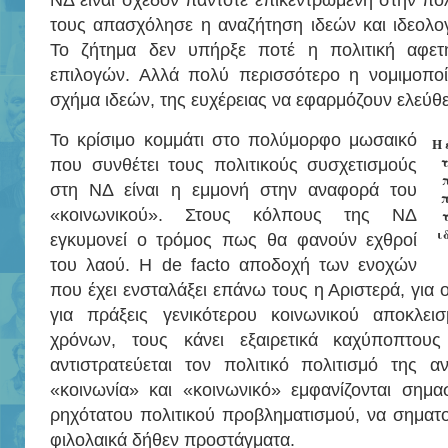
ΝΔ είναι σχεδόν πάντοτε επικεντρωμένη στην πολ
τους απασχόλησε η αναζήτηση ιδεών και ιδεολο
Το ζήτημα δεν υπήρξε ποτέ η πολιτική αφετ
επιλογών. Αλλά πολύ περισσότερο η νομιμοπο
σχήμα ιδεών, της ευχέρειας να εφαρμόζουν ελεύθ
Το κρίσιμο κομμάτι στο πολύμορφο μωσαικό
Η 
τ
που συνθέτει τους πολιτικούς συσχετισμούς
στη ΝΔ είναι η εμμονή στην αναφορά του
«κοινωνικού». Στους κόλπους της ΝΔ
ι
εγκυμονεί ο τρόμος πως θα φανούν εχθροί
του λαού. Η de facto αποδοχή των ενοχών
που έχει ενσταλάξει επάνω τους η Αριστερά, για ο
για πράξεις γενικότερου κοινωνικού αποκλει
χρόνων, τους κάνει εξαιρετικά καχύποπτους
αντιστρατεύεται τον πολιτικό πολιτισμό της α
«κοινωνία» και «κοινωνικό» εμφανίζονται σημα
ρηχότατου πολιτικού προβληματισμού, να σηματ
φιλολαικά δήθεν προστάγματα.