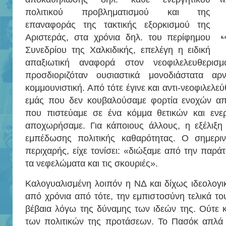
πολιτικού προβληματισμού και της
επαναφοράς της τακτικής εξορκισμού της
κ
Αριστεράς, στα χρόνια δηλ. του περίφημου
Συνεδρίου της Χαλκιδικής, επελέγη η ειδική
απαξιωτική αναφορά στον νεοφιλελευθερι
προσδιοριζόταν ουσιαστικά μονοδιάστατα αρν
κομμουνιστική. Από τότε έγινε και αντι-νεοφιλελε
εμάς που δεν κουβαλούσαμε φορτία ενοχών απέ
που πιστεύαμε σε ένα κόμμα θετικών και ενε
αποχωρήσαμε. Για κάποιους άλλους, η εξέλιξη 
εμπέδωσης πολιτικής καθαρότητας. Ο σημεριν
περιχαρής, είχε τονίσει: «διώξαμε από την παράτ
τα νεφελώματα και τις σκουριές».
Καλογυαλισμένη λοιπόν η ΝΔ και δίχως ιδεολογικ
από χρόνια από τότε, την εμπιστοσύνη τελικά το
βέβαια λόγω της δύναμης των ιδεών της. Ούτε κι
των πολιτικών της προτάσεων. Το Πασόκ απλά