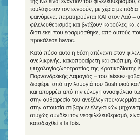
της ΝΔ είναι εναντίον του φιλελευθερισμού, 
τουλάχιστον τον εννοούν, με χέρια με πόδια 
φαινόμενα, παρατηρούνται ΚΑΙ στον Λαό – α
φιλελευθερισμός και βγάζουν καρούλες και ε
διότι εκεί που εφαρμόσθηκε, από αυτούς π
προκάλεσε havoc.
Κατά πόσο αυτό η θέση απέναντι στον φιλελ
ανειλικρινής, κακοπροαίρετη και σκόπιμη, δ
ψυχολογίας/νοοτροπίας της Κρατικοδίαιτης 
Πορνανδρεϊκής Λαμογιάς – του laissez-χαβα
διαφέρει από την λαμογιά του Bush υιού κατ’ 
και απορρέει από την εύλογη ανασφάλεια τ
στην αυθαιρεσία του ανεξέλεγκτου/ανερμάτι
στην απουσία στιβαρών ελεγκτικών μηχανισμ
ατυχώς συνδέει τον νεοφιλελευθερισμό, είν
καταδειχθεί a la fois.