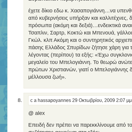
έχετε δίκιο εδω κ. Χασαπογιάννη…να υπενθ
από κυβερνήσεις υπήρξαν και καλλιτέχνες, δ
πρόσωπα (ακόμη και δεξιά)…ενδεικτικά ανα
Τσαπλιν, Σαρτρ, Κοκτώ και Μπενουά, γάλλοι 
Γκώλ. κλπ Ακόμη και ο συντηρητικός αρχιε
πάσης Ελλάδος Σπυρίδων ζήτησε χάρη για 
λέγοντας (περίπου) τα εξής: «Έχω συγκλονισ
μεγαλείο του Μπελογιάννη. Το θεωρώ ανώτε
πρώτων Χριστιανών, γιατί ο Μπελογιάννης δε
μέλλουσα ζωή».
c a hassapoyannes
29 Οκτωβρίου, 2009 2:07 μ
@ alex
Επειδή δεν πρέπει να παρεκκλίνουμε από το