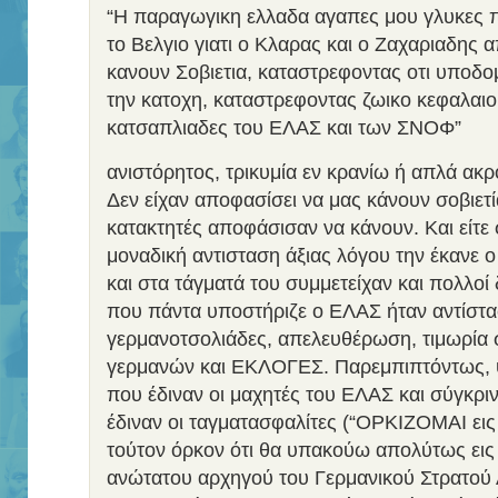
“Η παραγωγικη ελλαδα αγαπες μου γλυκες π
το Βελγιο γιατι ο Κλαρας και ο Ζαχαριαδης
κανουν Σοβιετια, καταστρεφοντας οτι υποδομ
την κατοχη, καταστρεφοντας ζωικο κεφαλαιο 
κατσαπλιαδες του ΕΛΑΣ και των ΣΝΟΦ”
ανιστόρητος, τρικυμία εν κρανίω ή απλά ακ
Δεν είχαν αποφασίσει να μας κάνουν σοβιετί
κατακτητές αποφάσισαν να κάνουν. Και είτε σ
μοναδική αντισταση άξιας λόγου την έκανε ο
και στα τάγματά του συμμετείχαν και πολλοί 
που πάντα υποστήριζε ο ΕΛΑΣ ήταν αντίστ
γερμανοτσολιάδες, απελευθέρωση, τιμωρία
γερμανών και ΕΚΛΟΓΕΣ. Παρεμπιπτόντως, ψ
που έδιναν οι μαχητές του ΕΛΑΣ και σύγκρι
έδιναν οι ταγματασφαλίτες (“ΟΡΚΙΖΟΜΑΙ εις
τούτον όρκον ότι θα υπακούω απολύτως εις 
ανώτατου αρχηγού του Γερμανικού Στρατού