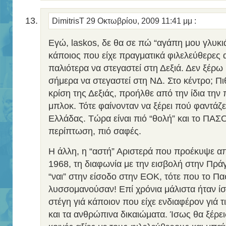
DimitrisT
29 Οκτωβρίου, 2009 11:41 μμ
:
Εγώ, laskos, δε θα σε πώ “αγάπη μου γλυκι
κάποιος που είχε πραγματικά φιλελεύθερες
παλιότερα να στεγαστεί στη Δεξιά. Δεν ξέρω
σήμερα να στεγαστεί στη ΝΔ. Στο κέντρο; Π
κρίση της Δεξιάς, προήλθε από την ίδια την
μπλοκ. Τότε φαίνονταν να ξέρει πού φαντάζε
Ελλάδας. Τώρα είναι πιό “θολή” και το ΠΑΣ
περίπτωση, πιό σαφές.
Η άλλη, η “αστή” Αριστερά που προέκυψε α
1968, τη διαφωνία με την εισβολή στην Πράγ
“ναι” στην είσοδο στην ΕΟΚ, τότε που το Π
λυσσομανούσαν! Επί χρόνια μάλιστα ήταν ίσ
στέγη γιά κάποιον που είχε ενδιαφέρον γιά τ
και τα ανθρώπινα δικαιώματα. Ίσως θα ξέρει