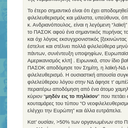
Το έτερο σημαντικό είναι ότι έχει αποδομηθε
φιλελευθερισμός και μάλιστα, υπεύθυνοι, όπ
κ. Ανδριανόπουλος, είναι η λεγόμενη “λαϊκή”
το ΠΑΣΟΚ αφού ένα σημαντικός πυρήνας του
και όχι λόγοις εκσυγχρονιστικός [ξεκινώντα
έστελνε και στέλνει πολλά φιλελεύθερα μην
πάντων, συνέντευξη υποψηφίων, Ευρωπαϊσ
Αμερικανισμός κλπ] . Ειρωνικά, στον ίδιο β
ΠΑΣΟΚ αποδόμησε τον Σημίτη, η λαϊκή-ΝΔ
φιλελευθερισμό. Η ουσιαστική απουσία συγ
φιλελεύθερου λόγου στην ΝΔ άφησε τ’ αμπέλ
περαιτέρω αποδόμηση από ένα άτομο χαμηλ
κύριον “
μηδέν εις το πηλίκIον
” που πετάει
κουταμάρες του τύπου “Ο νεοφιλελευθερισμ
ελέγχει την Ευρώπη” και άλλα ευτράπελα.
Κατ’ ουσίαν, >50% των οργανωμένων στο 