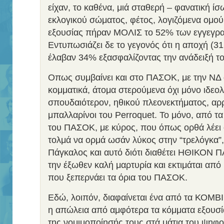
είχαν, το καθένα, μιά σταθερή – φανατική ί
εκλογικού σώματος, φέτος, λογιζόμενα ομού
εξουσίας πήραν ΜΟΛΙΣ το 52% των εγγεγρα
Εντυπωσιάζει δε το γεγονός ότι η αποχή (3
έλαβαν 34% εξασφαλίζοντας την ανάδειξή τ
Οπως συμβαίνει και στο ΠΑΣΟΚ, με την ΝΔ 
κομματικά, άτομα στερούμενα όχι μόνο ιδεολο
σπουδαιότερον, ηθικού πλεονεκτήματος, αρρ
μπαλλαρίνοι του Perroquet. Το μόνο, από τα
του ΠΑΣΟΚ, με κύρος, που όπως ορθά λέει 
τολμά να ορμά ωσάν λύκος στην “τρελόγκα”,
Πάγκαλος και αυτό διότι διαθέτει ΗΘΙΚΟ
την έξωθεν καλή μαρτυρία και εκτιμάται από
που ξεπερνάει τα όρια του ΠΑΣΟΚ.
Εδώ, λοιπόν, διαφαίνεται ένα από τα ΚΟΜ
η απώλεια από αμφότερα τα κόμματα εξουσί
της νομιμοποίησής τους στά μάτια του ψηφ