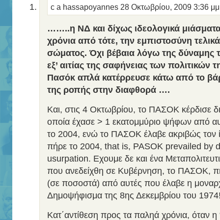
c a hassapoyannes
28 Οκτωβρίου, 2009 3:36 μ
……..η ΝΔ και δίχως ιδεολογικά μιάσματα
χρόνια από τότε, την εμπιστοσύνη τελικά
σώματος. Όχι βέβαια λόγω της δύναμης τ
εξ’ αιτίας της σαφήνειας των πολιτικών 
Πασόκ απλά κατέρρευσε κάτω από το βάρ
της ροπής στην διαφθορά ….
Kαι, στις 4 Οκτωβρίου, το ΠΑΣΟΚ κέρδισε δ
οποία έχασε > 1 εκατομμύριο ψήφων από α
το 2004, ενώ το ΠΑΣΟΚ έλαβε ακριβώς τον 
πήρε το 2004, that is, PASOK prevailed by 
usurpation. Εχουμε δε και ένα Μεταπολιτευτ
που ανεδείχθη σε Κυβέρνηση, το ΠΑΣΟΚ, π
(σε ποσοστά) από αυτές που έλαβε η μοναρ
Δημοψήφισμα της 8ης Δεκεμβρίου του 1974!!
Κατ΄αντίθεση προς τα παληά χρόνια, όταν η “