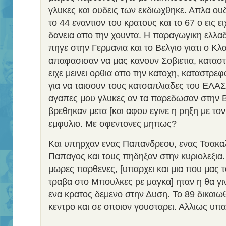
γλυκες και ουδεις των εκδιωχθηκε. Απλα ο
το 44 εναντιον του κρατους και το 67 ο εις ε
δανεια απο την χουντα. Η παραγωγικη ελλα
πηγε στην Γερμανια και το Βελγιο γιατι ο Κ
απαφασισαν να μας κανουν Σοβιετια, κατασ
ειχε μεινει ορθια απο την κατοχη, καταστρε
για να ταισουν τους κατσαπλιαδες του ΕΛΑΣ
αγαπες μου γλυκες αν τα παρεδωσαν στην Β
βρεθηκαν μετα [και αφου εγινε η ρηξη με τον
εμφυλιο. Με σφεντονες μηπως?
Και υπηρχαν ενας Παπανδρεου, ενας Τσακα
Παπαγος και τους πηδηξαν στην κυριολεξια.
μωρες παρθενες, [υπαρχει και μια που μας το
τραβα στο Μπουλκες ρε μαγκα] ηταν η θα γι
ενα κρατος δεμενο στην Δυση. Το 89 δικαιωθ
κεντρο και σε οποιον γουσταρει. Αλλιως υπα