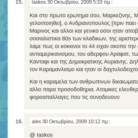
laskos
30 Οκτωβρίου, 2009 5:33 πμ
:
Και στο πρωτο ερωτημα σου, Μαρκεζινης, Μ
γελοιποιηθει], ο Ανδριανοπουλος [πριν παει 
Μαρινος και αλλοι και γενικα οσοι ηταν αποβ
σοσιαλιστικα 80s των κλαδικων, της αριστε
λαμε πως οι κοκκινοι το 44 ειχαν σκοπο την 
αντιαμερικανισμου, του αδερφου Αραφατ, τ
Κανταφι και της Δημοκρατικης Αυριανης. Δη
τον Καραμανλισμο και ηταν οι δαχτυλοδειχτ
Και η καραμελα των ανθρωπινων δικαιωματων
αλλο παρα προσοδοθηρια. Ατομικες ελευθερ
φοροαπαλλαγες που τις συνοδευουν
alex
30 Οκτωβρίου, 2009 10:12 πμ
:
@ Iaskos