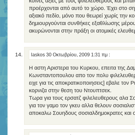
κοινές αξίες με τους φιλελεύθερους και μπαί
προέρχονται από αυτό το χώρο. Έχει στο ση
αξιακό πεδίο, μόνο που θεωρεί χωρίς την κο
δημιουργούνται συνθήκες εξαθλίωσης μέρους
ακυρώνονται στην πράξη οι ατομικές ελευθερ
laskos
30 Οκτωβρίου, 2009 1:31 πμ
:
Η αστη Αριστερα του Κυρκου, επειτα της Δα
Κωνσταντοπουλου απο τον πολυ φιλελευθερι
ειχε για τις αποκρατικοποιησεις] εβαλε τον 
κορνιζα στην θεση του Ντουπτσεκ.
Τωρα για τους ερσατζ φιλελευθερους αλα Σο
για τον γαμο τον γκευ αλλα θελουν σοσιαλισ
αποκαλω Σουηδους σοσιαλδημοκρατες και ο