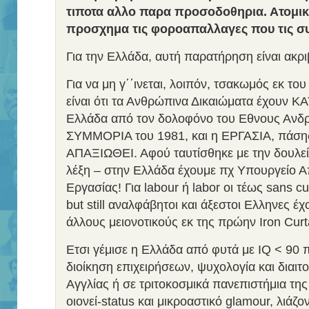
τιποτα αλλο παρα προσοδοθηρια. Ατομικ
προσχημα τις φοροαπαλλαγες που τις σ
Για την Ελλάδα, αυτή παρατήρηση είναι ακρ
Για να μη γ΄΄ινεται, λοιπόν, τσακωμός εκ του
είναι ότι τα Ανθρώπινα Δικαιώματα έχουν 
Ελλάδα από τον δολοφόνο του Εθνους Ανδρ
ΣΥΜΜΟΡΙΑ του 1981, και η ΕΡΓΑΣΙΑ, πάση
ΑΠΑΞΙΩΘΕΙ. Αφού ταυτίσθηκε με την δουλεί
λέξη – στην Ελλάδα έχουμε πχ Υπουργείο Α
Εργασίας! Για labour ή labor οι τέως sans cul
but still αναλφάβητοι και άξεστοι Ελληνες έ
άλλους μειονοτικούς εκ της πρώην Iron Curt
Ετσι γέμισε η Ελλάδα από φυτά με IQ < 90
διοίκηση επιχειρήσεων, ψυχολογία και διαιτο
Αγγλίας ή σε τριτοκοσμικά πανεπιστήμια τη
οιονεί-status και μικροαστικό glamour, λιάζο