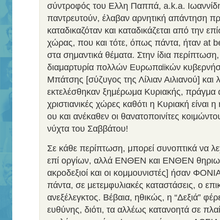
σύντροφός του Ελλη Παππά, a.k.a. Ιωαννίδ
παντρευτούν, έλαβαν αρνητική απάντηση π
καταδικαζόταν και καταδικάζεται από την επ
χώρας, που και τότε, όπως πάντα, ήταν at b
στα σημαντικά θέματα. Στην ίδια περίπτωση
διαμαρτυρία πολλών Ευρωπαϊκών κυβερνήσ
Μπάτσης [σύζυγος της Λίλιαν Αιλιανού] και λ
εκτελέσθηκαν ξημέρωμα Κυριακής, πράγμα 
χριστιανικές χώρες καθότι η Κυριακή είναι η
ου και ανέκαθεν οι θανατοποινίτες κοιμώντ
νύχτα του Σαββάτου!
Σε κάθε περίπτωση, μπορεί συνοπτικά να λε
επί οργίων, αλλά ΕΝΘΕΝ και ΕΝΘΕΝ θηριωδί
ακροδεξιοί και οι κομμουνιστές] ήσαν ΦΟΝ
πάντα, σε μετεμφυλιακές καταστάσεις, ο επ
ανεξέλεγκτος. Βέβαια, ηθικώς, η “Δεξιά” φέ
ευθύνης, διότι, τα αλλέως κατανοητά σε πλα