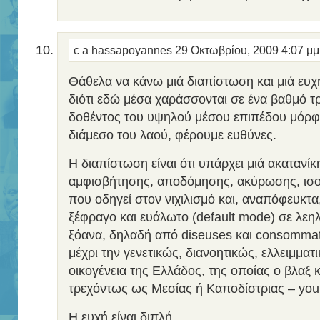
c a hassapoyannes
29 Οκτωβρίου, 2009 4:07 μ
Θάθελα να κάνω μιά διαπίστωση και μιά ευ
διότι εδώ μέσα χαράσσονται σε ένα βαθμό τρ
δοθέντος του υψηλού μέσου επιπέδου μόρφ
διάμεσο του λαού, φέρουμε ευθύνες.
Η διαπίστωση είναι ότι υπάρχει μιά ακατανίκ
αμφισβήτησης, αποδόμησης, ακύρωσης, ισ
που οδηγεί στον νιχιλισμό και, αναπόφευκτα
ξέφραγο και ευάλωτο (default mode) σε λεη
ξόανα, δηλαδή από diseuses και consomma
μέχρι την γενετικώς, διανοητικώς, ελλειμματ
οικογένεια της Ελλάδος, της οποίας ο βλαξ 
τρεχόντως ως Μεσίας ή Καποδίστριας – you b
H ευχή είναι διπλή,