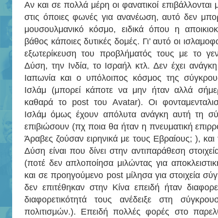
Αν και σε πολλά μέρη οι φανατικοί επιβάλλονται μ
στις όποιες φωνές για ανανέωση, αυτό δεν μπορ
μουσουλμανικό κόσμο, ειδικά όπου η αποικιοκ
βάθος κάποιες δυτικές δομές. Γι’ αυτό οι ισλαμο
εξωτερίκευση του προβλήματός τους με το γε
Δύση, την Ινδία, το Ισραήλ κτλ. Δεν έχει ανάγκ
Ιαπωνία και ο υπόλοιπος κόσμος της σύγκρου
Ισλάμ (μπορεί κάποτε να μην ήταν αλλά σήμερα
καθαρά το post του Avatar). Οι φονταμενταλι
Ισλάμ όμως έχουν απόλυτα ανάγκη αυτή τη σύ
επιβιώσουν (πχ ποια θα ήταν η πνευματική επιρρο
Άραβες ζούσαν ειρηνικά με τους Εβραίους; ), και γ
Δύση είναι που δίνει στην αντιπαράθεση στοιχε
(ποτέ δεν απλοποίησα μιλώντας για αποκλειστι
και σε προηγούμενο post μίλησα για στοιχεία σύ
δεν επιτέθηκαν στην Κίνα επειδή ήταν διαφορετ
διαφορετικότητά τους ανέδειξε στη σύγκρου
πολιτισμών.). Επειδή πολλές φορές στο παρελθ