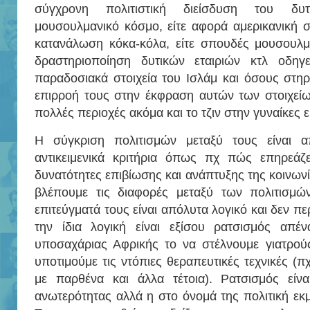
σύγχρονη πολιτιστική διείσδυση του δυτ
μουσουλμανικό κόσμο, είτε αφορά αμερικανική στ
κατανάλωση κόκα-κόλα, είτε σπουδές μουσουλμά
δραστηριοποίηση δυτικών εταιριών κτλ οδη
παραδοσιακά στοιχεία του Ισλάμ και όσους στηρί
επιρροή τους στην έκφραση αυτών των στοιχείων.
πολλές περιοχές ακόμα και το τζιν στην γυναίκες 
Η σύγκριση πολιτισμών μεταξύ τους είναι 
αντικειμενικά κριτήρια όπως πχ πώς επηρεάζε
δυνατότητες επιβίωσης και ανάπτυξης της κοινωνία
βλέπουμε τις διαφορές μεταξύ των πολιτισμώ
επιτεύγματά τους είναι απόλυτα λογικό και δεν πε
την ίδια λογική είναι εξίσου ρατσισμός απέν
υποσαχάριας Αφρικής το να στέλνουμε γιατρού
υποτιμούμε τις ντόπιες θεραπευτικές τεχνικές (
με παρθένα και άλλα τέτοια). Ρατσισμός είν
ανωτερότητας αλλά η στο όνομά της πολιτική εκμ