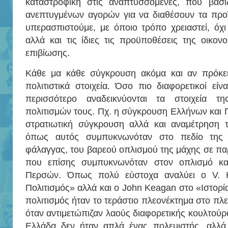
καταστροφική στις αναπτυσσόμενες, που βασί
ανεπτυγμένων αγορών για να διαθέσουν τα προϊ
υπερασπιστούμε, με όποιο τρόπο χρειαστεί, όχι
αλλά και τις ίδιες τις προϋποθέσεις της οικον
επιβίωσης.
Κάθε μα κάθε σύγκρουση ακόμα και αν πρόκειτα
πολιτιστικά στοιχεία. Όσο πιο διαφορετικοί είν
περισσότερο αναδεικνύονται τα στοιχεία τη
πολιτισμών τους. Πχ. η σύγκρουση Ελλήνων και 
στρατιωτική σύγκρουση αλλά και αναμέτρηση τ
όπως αυτός συμπυκνωνόταν στο πεδίο της 
φάλαγγας, του βαρεού οπλισμού της μάχης σε παρ
που επίσης συμπυκνωνόταν στον οπλισμό κα
Περσών. Όπως πολύ εύστοχα αναλύει ο V. 
Πολιτισμός» αλλά και ο John Keagan στο «Ιστορί
πολιτισμός ήταν το τεράστιο πλεονέκτημα στο πλ
όταν αντιμετώπιζαν λαούς διαφορετικής κουλτούρ
Ελλάδα δεν ήταν απλά ένας πολεμιστής, αλλά 