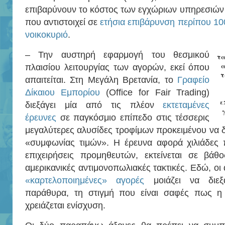
επιβαρύνουν το κόστος των εγχώριων υπηρεσιώ
που αντιστοιχεί σε
ετήσια επιβάρυνση περίπου 10
νοικοκυριό
.
– Την αυστηρή εφαρμογή του θεσμικού
τα
α
πλαισίου λειτουργίας των αγορών, εκεί όπου
τ
απαιτείται. Στη Μεγάλη Βρετανία, το
Γραφείο
Δίκαιου Εμπορίου
(Office for Fair Trading)
ε
διεξάγει μία από τις πλέον
εκτεταμένες
έρευνες
σε παγκόσμιο επίπεδο στις τέσσερις
μεγαλύτερες αλυσίδες τροφίμων προκειμένου να δ
«συμφωνίας τιμών». Η έρευνα αφορά χιλιάδες π
επιχειρήσεις προμηθευτών, εκτείνεται σε βάθ
αμερικανικές αντιμονοπωλιακές τακτικές. Εδώ, οι α
«καρτελοποιημένες» αγορές
μοιάζει να διεξά
παράθυρα, τη στιγμή που είναι σαφές πως η
χρειάζεται ενίσχυση.