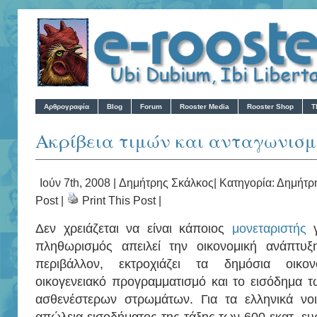
Αρθρογραφία
Blog
Forum
Rooster Media
Rooster Shop
T
Ακρίβεια τιμών και ανταγωνισ
Ιούν 7th, 2008 |
Δημήτρης Σκάλκος
| Κατηγορία:
Δημήτρ
Post
|
Print This Post
|
Δεν χρειάζεται να είναι κάποιος
μονεταριστής
γ
πληθωρισμός απειλεί την οικονομική ανάπτυξη
περιβάλλον, εκτροχιάζει τα δημόσια οικον
οικογενειακό προγραμματισμό και το εισόδημα τω
ασθενέστερων στρωμάτων. Για τα ελληνικά νοι