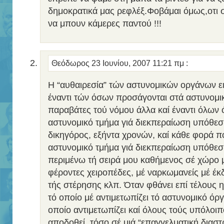
δημοκρατικά μας ρεφλέξ.Φοβάμαι όμως,οτι σ
να μπουν κάμερες παντού !!!
Θεόδωρος
23 Ιουνίου, 2007 11:21 πμ
:
Η “αυθαιρεσία” τών αστυνομικών οργάνων ει
έναντι τών όσων προσάγονται στά αστυνομι
παραβάτες τού νόμου άλλα καί έναντι όλων 
αστυνομικό τμήμα γιά διεκπεραίωση υπόθεσή
δικηγόρος, εξήντα χρονών, καί κάθε φορά π
αστυνομικό τμήμα γιά διεκπεραίωση υπόθεσ
περιμένω τή σειρά μου καθήμενος σέ χώρο 
φέροντες χειροπέδες, μέ ναρκωμανείς μέ έ
τής στέρησης κλπ. Όταν φθάνει επί τέλους η
τό οποίο μέ αντιμετωπίζει τό αστυνομικό όργα
οποίο αντιμετωπίζει καί όλους τούς υπόλοιπ
αποδοθεί, τόσο σέ μιά “επαγγελματική διαστρ