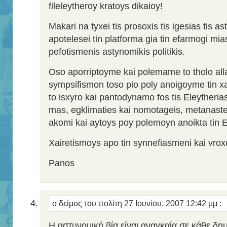
fileleytheroy kratoys dikaioy!
Makari na tyxei tis prosoxis tis igesias tis a
apotelesei tin platforma gia tin efarmogi mias
pefotismenis astynomikis politikis.
Oso aporriptoyme kai polemame to tholo alla
sympsifismon toso pio poly anoigoyme tin x
to isxyro kai pantodynamo fos tis Eleytheria
mas, egklimaties kai nomotageis, metanastes
akomi kai aytoys poy polemoyn anoikta tin E
Xairetismoys apo tin synnefiasmeni kai vrox
Panos
ο δείμος του πολίτη
27 Ιουνίου, 2007 12:42 μμ
:
Η αστυνομική βία είναι αναγκαία σε κάθε δη