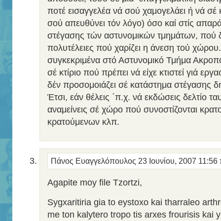
ποτέ εισαγγελέα νά σού χαμογελάει ή νά σέ κ
σού απευθύνει τόν λόγο) όσο καί στίς απαρ
στέγασης τών αστυνομικών τμημάτων, πού 
πολυτέλειες πού χαρίζει η άνεση τού χώρου
συγκεκριμένα στό Αστυνομικό Τμήμα Ακροπ
σέ κτίριο πού πρέπει νά είχε κτιστεί γιά εργα
δέν προσομοιάζει σέ κατάστημα στέγασης δ
Έτσι, εάν θέλεις ΄π.χ. νά εκδώσεις δελτίο τ
αναμείνεις σέ χώρο πού συνοστίζονται κρατο
κρατούμενων κλπ.
Πάνος Ευαγγελόπουλος
23 Ιουνίου, 2007 11:56
Agapite moy file Tzortzi,
Sygxaritiria gia to eystoxo kai tharraleo art
me ton kalytero tropo tis arxes frourisis kai 