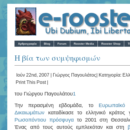
Αρθρογραφία
Blog
Forum
Rooster Media
Rooster Shop
T
Η βία των συμψηφισμών
Ιούν 22nd, 2007 |
Γιώργος Παγουλάτος
| Κατηγορία:
Ελ
Print This Post
|
του Γιώργου Παγουλάτου
1
Την περασμένη εβδομάδα, το
Ευρωπαϊκό 
Δικαιωμάτων
καταδίκασε το ελληνικό κράτος
Ρωσοπόντιου πρόσφυγα
το 2001 στη Θεσσαλο
Ένας από τους αυτούς εμπλεκόταν και στη