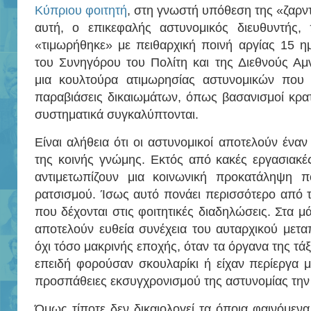
Κύπριου φοιτητή
, στη γνωστή υπόθεση της «ζαρντ
αυτή, ο επικεφαλής αστυνομικός διευθυντής,
«τιμωρήθηκε» με πειθαρχική ποινή αργίας 15 η
του Συνηγόρου του Πολίτη και της Διεθνούς Αμν
μια κουλτούρα ατιμωρησίας αστυνομικών που 
παραβιάσεις δικαιωμάτων, όπως βασανισμοί κρα
συστηματικά συγκαλύπτονται.
Είναι αλήθεια ότι οι αστυνομικοί αποτελούν ένα
της κοινής γνώμης. Εκτός από κακές εργασιακέ
αντιμετωπίζουν μια κοινωνική προκατάληψη π
ρατσισμού. Ίσως αυτό πονάει περισσότερο από τι
που δέχονται στις φοιτητικές διαδηλώσεις. Στα μά
αποτελούν ευθεία συνέχεια του αυταρχικού μετα
όχι τόσο μακρινής εποχής, όταν τα όργανα της τ
επειδή φορούσαν σκουλαρίκι ή είχαν περίεργα μα
προσπάθειες εκσυγχρονισμού της αστυνομίας την τ
Όμως τίποτε δεν δικαιολογεί τα όποια φαινόμενα