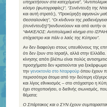
υπηρετήσουν στα κατεχόμενα”, “Αντιπολεμικ
κόσμο (φωτογραφίες)”, “Συνέντευξη της Ντα
και αυτή στρατό;),
“Προκύρηξη αφγανών μαθ
Θεσσαλονίκη”, “Οι κίνδυνοι της ραδιενέργεια
(συνέντευξη)”
(κινδυνεύουν και από αυτήν οι 
“ΦΑΚΕΛΟΣ: Αντιπολεμικό κίνημα στο ΙΣΡΑΗΛ
στόχαστρο και πάλι ο λαός της Κύπρου”.
Αν δεν διαφεύγει στους υπευθύνους της επι
ότι δεν ζουν στο Ισραήλ, αλλά στην Ελλάδα.
κίνησης απότι βλέπω είναι πολύς αντισημιτι
προσχήματα δεν κρατιούνται για ξεκάρφωμα 
την
γενοκτονία στο Νταρφούρ
όπου έχουν π
περισσότερα άτομα από την δεύτερη εξέγερ
και λίγος εθνικισμός – στο στόχαστρο η Κύπ
έχει στοχοποιήσει, ο διεθνής σιωνισμός, π
θέματα;
Ο Σπάρτακος και ο ΣΥΝ έχουν συμπαρασταθε