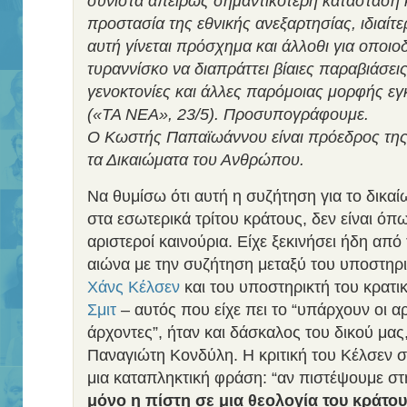
συνιστά απείρως σημαντικότερη κατάσταση 
προστασία της εθνικής ανεξαρτησίας, ιδιαίτ
αυτή γίνεται πρόσχημα και άλλοθι για οποι
τυραννίσκο να διαπράττει βίαιες παραβιάσει
γενοκτονίες και άλλες παρόμοιας μορφής εγ
(«ΤΑ ΝΕΑ», 23/5). Προσυπογράφουμε.
Ο Κωστής Παπαϊωάννου είναι πρόεδρος της
τα Δικαιώματα του Ανθρώπου.
Να θυμίσω ότι αυτή η συζήτηση για το δικα
στα εσωτερικά τρίτου κράτους, δεν είναι όπω
αριστεροί καινούρια. Είχε ξεκινήσει ήδη από
αιώνα με την συζήτηση μεταξύ του υποστηρι
Χάνς Κέλσεν
και του υποστηρικτή του κρατ
Σμιτ
– αυτός που είχε πει το “υπάρχουν οι αρ
άρχοντες”, ήταν και δάσκαλος του δικού μας
Παναγιώτη Κονδύλη. Η κριτική του Κέλσεν σ
μια καταπληκτική φράση: “αν πιστέψουμε στ
μόνο η πίστη σε μια θεολογία του κράτο