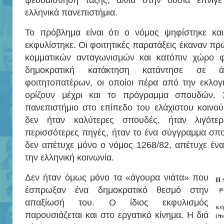
ψευδαίσθηση τάξης, αλλά στην ουσία έπνιγ
ελληνικά πανεπιστήμια.
Το πρόβλημα είναι ότι ο νόμος ψηφίστηκε και
εκφυλίστηκε. Οι φοιτητικές παρατάξεις έκαναν πρ
κομματικών ανταγωνισμών και κατόπιν χώρο 
δημοκρατική κατάκτηση κατάντησε σε ά
φοιτητοπατέρων, οι οποίοι πέρα από την εκλο
ορίζουν μέχρι και το πρόγραμμα σπουδών. 
πανεπιστήμιο στο επίπεδο του ελάχιστου κοινο
δεν ήταν καλύτερες σπουδές, ήταν λιγότε
περισσότερες πηγές, ήταν το ένα σύγγραμμα σπ
δεν απέτυχε μόνο ο νόμος 1268/82, απέτυχε ένα
την ελληνική κοινωνία.
Δεν ήταν όμως μόνο τα «άγουρα νιάτα» που
Η 
μ
έσπρωξαν ένα δημοκρατικό θεσμό στην
απαξίωσή του. Ο ίδιος εκφυλισμός
κυ
παρουσιάζεται και στο εργατικό κίνημα. Η διά
(π