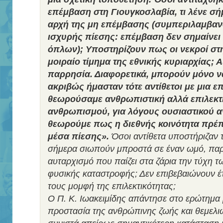
επέμβαση στη Γιουγκοσλαβία, τι λένε σήμ
αρχή της μη επέμβασης (συμπεριλαμβαν
ισχυρής πίεσης: επέμβαση δεν σημαίνει 
όπλων); Υποστηρίζουν πως οι νεκροί στη
μοιραίο τίμημα της εθνικής κυριαρχίας; 
παρρησία. Διαφορετικά, μπορούν μόνο ν
ακριβώς ήμασταν τότε αντίθετοι με μια 
θεωρούσαμε ανθρωπιστική αλλά επιλεκτ
ανθρωπισμού, για λόγους ουσιαστικού
θεωρούμε πως η διεθνής κοινότητα πρέπε
μέσα πίεσης».
Όσοι αντίθετα υποστήριζαν τ
σήμερα σιωπούν μπροστά σε έναν ωμό, παρά
αυταρχισμό που παίζει στα ζάρια την τύχη 
φυσικής καταστροφής; Δεν επιβεβαιώνουν έτ
τους μομφή της επιλεκτικότητας;
Ο Π. Κ. Ιωακειμίδης απάντησε στο ερώτημα
προστασία της ανθρώπινης ζωής και θεμελ