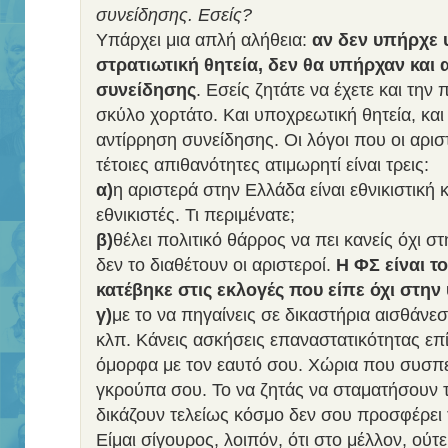
συνείδησης. Εσείς?
Υπάρχει μια απλή αλήθεια:
αν δεν υπήρχε 
στρατιωτική θητεία, δεν θα υπήρχαν και 
συνείδησης
. Εσείς ζητάτε να έχετε και την 
σκύλο χορτάτο. Και υποχρεωτική θητεία, και
αντίρρηση συνείδησης. Οι λόγοι που οι αρισ
τέτοιες απιθανότητες ατιμωρητί είναι τρεις:
α)
η αριστερά στην Ελλάδα είναι εθνικιστική 
εθνικιστές. Τι περιμένατε;
β)
θέλει πολιτικό θάρρος να πει κανείς όχι σ
δεν το διαθέτουν οι αριστεροί.
Η ΦΣ είναι τ
κατέβηκε στις εκλογές που είπε όχι στην
γ)
με το να πηγαίνεις σε δικαστήρια αισθάνε
κλπ. Κάνεις ασκήσεις επαναστατικότητας επί
όμορφα με τον εαυτό σου. Χώρια που συσπε
γκρούπα σου. Το να ζητάς να σταματήσουν τ
δικάζουν τελείως κόσμο δεν σου προσφέρει 
Είμαι σίγουρος, λοιπόν, ότι στο μέλλον, ούτ