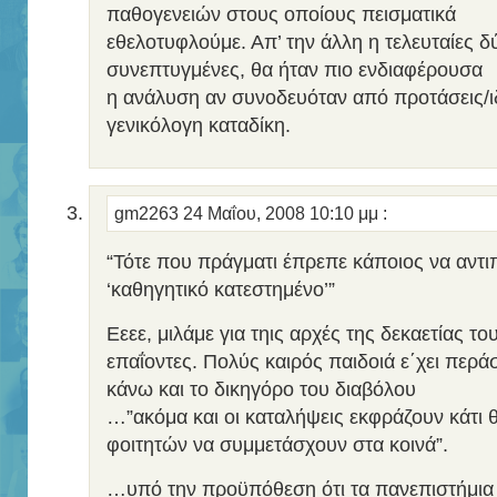
παθογενειών στους οποίους πεισματικά
εθελοτυφλούμε. Απ’ την άλλη η τελευταίες δύ
συνεπτυγμένες, θα ήταν πιο ενδιαφέρουσα
η ανάλυση αν συνοδευόταν από προτάσεις/ιδ
γενικόλογη καταδίκη.
gm2263
24 Μαΐου, 2008 10:10 μμ
:
“Τότε που πράγματι έπρεπε κάποιος να αντι
‘καθηγητικό κατεστημένο’”
Εεεε, μιλάμε για τηις αρχές της δεκαετίας το
επαΐοντες. Πολύς καιρός παιδοιά ε΄χει περάσ
κάνω και το δικηγόρο του διαβόλου
…”ακόμα και οι καταλήψεις εκφράζουν κάτι θ
φοιτητών να συμμετάσχουν στα κοινά”.
…υπό την προϋπόθεση ότι τα πανεπιστήμια 