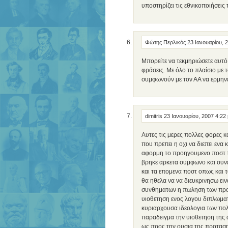
υποστηρίζει τις εθνικοποιήσεις
Φώτης Περλικός
23 Ιανουαρίου, 
Μπορείτε να τεκμηριώσετε αυτό
φράσεις. Με όλο το πλαίσιο με 
συμφωνούν με τον ΑΑ να ερμηνε
dimitris
23 Ιανουαρίου, 2007 4:22
Αυτες τις μερες πολλες φορες
που πρεπει η οχι να διεπει ενα
αφορμη το προηγουμενο ποστ 
βρηκε αρκετα συμφωνο και συν
και τα επομενα ποστ οπως και 
θα ηθελα να να διευκρινησω ειν
συνθηματων η πωληση των προσ
υιοθετηση ενος λογου διπλωματ
κυριαρχουσα ιδεολογια των πολ
παραδειγμα την υιοθετηση της 
ως προς την ουσια της προταση