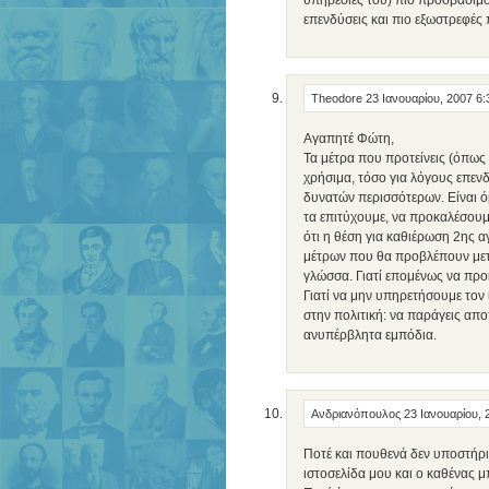
υπηρεσίες του) πιο προσβάσιμο 
επενδύσεις και πιο εξωστρεφές
Theodore
23 Ιανουαρίου, 2007 6
Αγαπητέ Φώτη,
Τα μέτρα που προτείνεις (όπως κ
χρήσιμα, τόσο για λόγους επε
δυνατών περισσότερων. Είναι όμ
τα επιτύχουμε, να προκαλέσουμ
ότι η θέση για καθιέρωση 2ης 
μέτρων που θα προβλέπουν μετ
γλώσσα. Γιατί επομένως να προ
Γιατί να μην υπηρετήσουμε τον 
στην πολιτική: να παράγεις απο
ανυπέρβλητα εμπόδια.
Ανδριανόπουλος
23 Ιανουαρίου, 
Ποτέ και πουθενά δεν υποστήριξ
ιστοσελίδα μου και ο καθένας μπ