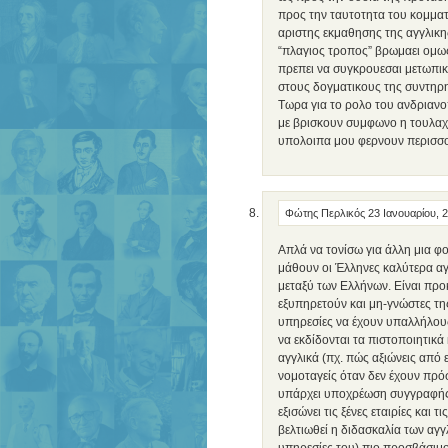
προς την ταυτοτητα του κομματο
αριστης εκμαθησης της αγγλικ
“πλαγιος τροπος” βρωμαει ομως 
πρεπει να συγκρουεσαι μετωπικα
στους δογματικους της συντηρη
Τωρα για το ρολο του ανδριαν
με βρισκουν συμφωνο η τουλαχι
υπολοιπα μου φερνουν περισσο
Φώτης Περλικός
23 Ιανουαρίου, 
Απλά να τονίσω για άλλη μια φο
μάθουν οι Έλληνες καλύτερα αγ
μεταξύ των Ελλήνων. Είναι προ
εξυπηρετούν και μη-γνώστες τ
υπηρεσίες να έχουν υπαλλήλους 
να εκδίδονται τα πιστοποιητικά
αγγλικά (πχ. πώς αξιώνεις από 
νομοταγείς όταν δεν έχουν πρόσ
υπάρχει υποχρέωση συγγραφής
εξισώνει τις ξένες εταιρίες και 
βελτιωθεί η διδασκαλία των αγγλ