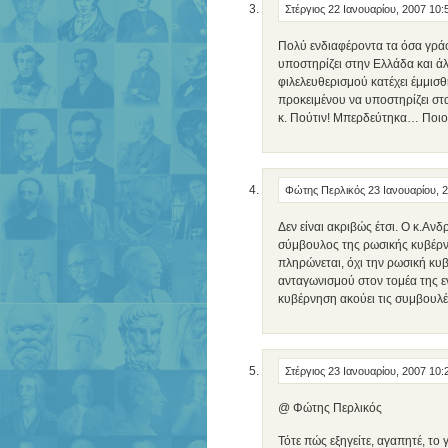
Στέργιος
22 Ιανουαρίου, 2007 10:
Πολύ ενδιαφέροντα τα όσα γράφ
υποστηρίζει στην Ελλάδα και άλ
φιλελευθερισμού κατέχει έμμισ
προκειμένου να υποστηρίζει στ
κ. Πούτιν! Μπερδεύτηκα… Ποιο
Φώτης Περλικός
23 Ιανουαρίου, 
Δεν είναι ακριβώς έτσι. Ο κ.Α
σύμβουλος της ρωσικής κυβέρ
πληρώνεται, όχι την ρωσική κυβ
ανταγωνισμού στον τομέα της εν
κυβέρνηση ακούει τις συμβουλέ
Στέργιος
23 Ιανουαρίου, 2007 10
@ Φώτης Περλικός
Τότε πώς εξηγείτε, αγαπητέ, το