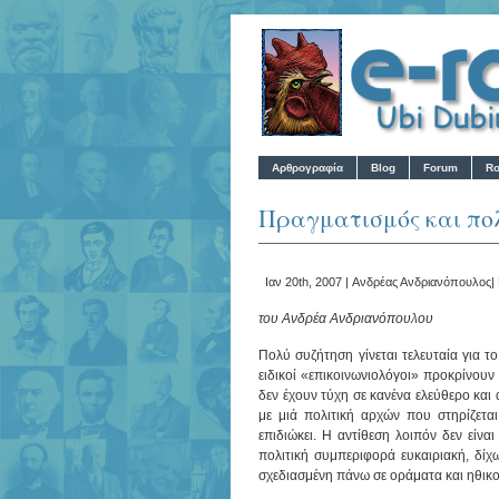
Αρθρογραφία
Blog
Forum
Ro
Πραγματισμός και πο
Ιαν 20th, 2007 |
Ανδρέας Ανδριανόπουλος
|
του Ανδρέα Ανδριανόπουλου
Πολύ συζήτηση γίνεται τελευταία για το
ειδικοί «επικοινωνιολόγοι» προκρίνουν
δεν έχουν τύχη σε κανένα ελεύθερο και 
με μιά πολιτική αρχών που στηρίζετα
επιδιώκει. Η αντίθεση λοιπόν δεν είν
πολιτική συμπεριφορά ευκαιριακή, δίχω
σχεδιασμένη πάνω σε οράματα και ηθικ