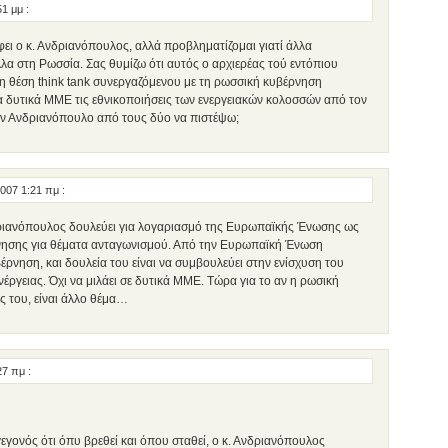
51 μμ
:
ει ο κ. Ανδριανόπουλος, αλλά προβληματίζομαι γιατί άλλα
λα στη Ρωσσία. Σας θυμίζω ότι αυτός ο αρχιερέας τού εντόπιου
θη θέση think tank συνεργαζόμενου με τη ρωσσική κυβέρνηση
α δυτικά ΜΜΕ τις εθνικοποιήσεις των ενεργειακών κολοσσών από τον
ν Ανδριανόπουλο από τους δύο να πιστέψω;
2007 1:21 πμ
:
νδριανόπουλος δουλεύει για λογαριασμό της Ευρωπαϊκής Ένωσης ως
νησης για θέματα ανταγωνισμού. Από την Ευρωπαϊκή Ένωση
έρνηση, και δουλεία του είναι να συμβουλεύει στην ενίσχυση του
έργειας. Όχι να μιλάει σε δυτικά ΜΜΕ. Τώρα για το αν η ρωσική
ς του, είναι άλλο θέμα…
:27 πμ
:
 γεγονός ότι όπυ βρεθεί και όπου σταθεί, ο κ. Ανδριανόπουλος