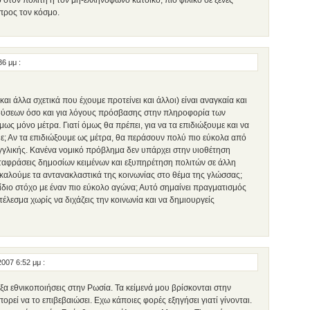
στον πολίτη ή τον μη-ελληνόφωνο κάτοικο, πιο φιλικό σε ξένες
 προς τον κόσμο.
:36 μμ
:
αι άλλα σχετικά που έχουμε προτείνει και άλλοι) είναι αναγκαία και
νδύσεων όσο και για λόγους πρόσβασης στην πληροφορία των
ως μόνο μέτρα. Γιατί όμως θα πρέπει, για να τα επιδιώξουμε και να
ε; Αν τα επιδιώξουμε ως μέτρα, θα περάσουν πολύ πιο εύκολα από
αγγλικής. Κανένα νομικό πρόβλημα δεν υπάρχει στην υιοθέτηση
αφράσεις δημοσίων κειμένων και εξυπηρέτηση πολιτών σε άλλη
καλούμε τα αντανακλαστικά της κοινωνίας στο θέμα της γλώσσας;
ίδιο στόχο με έναν πιο εύκολο αγώνα; Αυτό σημαίνει πραγματισμός
τέλεσμα χωρίς να διχάζεις την κοινωνία και να δημιουργείς
2007 6:52 μμ
:
α εθνικοποιήσεις στην Ρωσία. Τα κείμενά μου βρίσκονται στην
ορεί να το επιβεβαιώσει. Εχω κάποιες φορές εξηγήσει γιατί γίνονται.