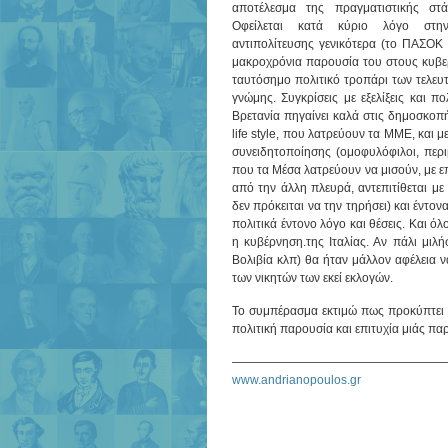
αποτέλεσμα της πραγματιστικής σ
Οφείλεται κατά κύριο λόγο στ
αντιπολίτευσης γενικότερα (το ΠΑΣΟΚ
μακροχρόνια παρουσία του στους κυβερ
ταυτόσημο πολιτικό τροπάρι των τελευτ
γνώμης. Συγκρίσεις με εξελίξεις και π
Βρετανία πηγαίνει καλά στις δημοσκοπ
life style, που λατρεύουν τα ΜΜΕ, και 
συνειδητοποίησης (ομοφυλόφιλοι, περ
που τα Μέσα λατρεύουν να μισούν, με ε
από την άλλη πλευρά, αντεπιτίθεται μ
δεν πρόκειται να την τηρήσει) και έντον
πολιτικά έντονο λόγο και θέσεις. Και 
η κυβέρνηση.της Ιταλίας. Αν πάλι μιλή
Βολιβία κλπ) θα ήταν μάλλον αφέλεια ν
των νικητών των εκεί εκλογών.
Το συμπέρασμα εκτιμώ πως προκύπτει α
πολιτική παρουσία και επιτυχία μιάς πα
——————————————————
www.andrianopoulos.gr