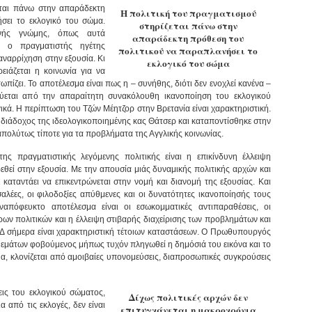
εται πάνω στην απαράδεκτη
Η πολιτική του πραγματισμού
σει το εκλογικό του σώμα.
στηρίζεται πάνω στην
ινής γνώμης, όπως αυτά
απαράδεκτη πρόθεση του
, ο πραγματιστής ηγέτης
πολιτικού να παραπλανήσει το
 αναρρίχηση στην εξουσία. Κι
εκλογικό του σώμα
ειάζεται η κοινωνία για να
πίζει. Το αποτέλεσμα είναι πως η – συνήθης, διότι δεν ενοχλεί κανένα –
δεύεται από την απαραίτητη συνακόλουθη ικανοποίηση του εκλογικού
ικά. Η περίπτωση του Τζών Μέητζορ στην Βρετανία είναι χαρακτηριστική.
ς διάδοχος της ιδεολογικοποιημένης κας Θάτσερ και καταποντίσθηκε στην
 απολύτως τίποτε για τα προβλήματα της Αγγλικής κοινωνίας.
ς πραγματιστικής λεγόμενης πολιτικής είναι η επικίνδυνη έλλειψη
θεί στην εξουσία. Με την απουσία μιάς δυναμικής πολιτικής αρχών και
καταντάει να επικεντρώνεται στην νομή και διανομή της εξουσίας. Και
σαλέες, οι φιλοδοξίες απύθμενες και οι δυνατότητες ικανοποίησής τους
αναπόφευκτο αποτέλεσμα είναι οι εσωκομματικές αντιπαραθέσεις, οι
ων πολιτικών και η έλλειψη στιβαρής διαχείρισης των προβλημάτων και
Δ σήμερα είναι χαρακτηριστική τέτοιων καταστάσεων. Ο Πρωθυπουργός
θεμάτων φοβούμενος μήπως τυχόν πληγωθεί η δημόσιά του εικόνα και το
μα, κλονίζεται από αμοιβαίες υπονομεύσεις, διαπροσωπικές συγκρούσεις
ις του εκλογικού σώματος,
Δίχως πολιτικές αρχών δεν
 από τις εκλογές, δεν είναι
επιτυγχάνεται η μακροχρόνια