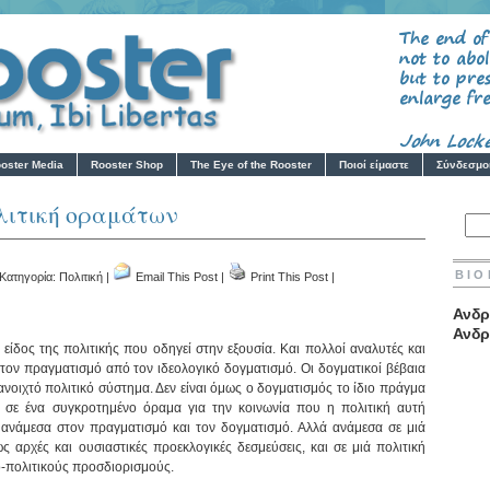
oster Media
Rooster Shop
The Eye of the Rooster
Ποιοί είμαστε
Σύνδεσμο
λιτική οραμάτων
ΒΙΟ
 Κατηγορία:
Πολιτική
|
Email This Post
|
Print This Post
|
Ανδρ
Ανδρ
 είδος της πολιτικής που οδηγεί στην εξουσία. Και πολλοί αναλυτές και
 τον πραγματισμό από τον ιδεολογικό δογματισμό. Οι δογματικοί βέβαια
ανοιχτό πολιτικό σύστημα. Δεν είναι όμως ο δογματισμός το ίδιο πράγμα
ι σε ένα συγκροτημένο όραμα για την κοινωνία που η πολιτική αυτή
αι ανάμεσα στον πραγματισμό και τον δογματισμό. Αλλά ανάμεσα σε μιά
ς αρχές και ουσιαστικές προεκλογικές δεσμεύσεις, και σε μιά πολιτική
ο-πολιτικούς προσδιορισμούς.