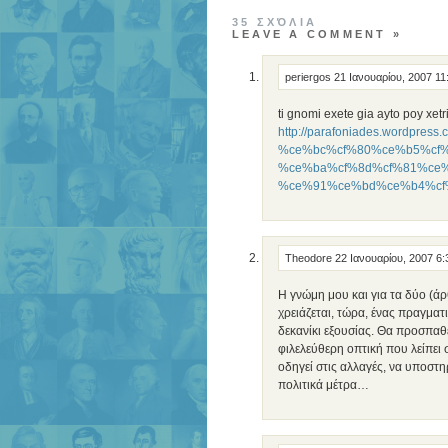
35 ΣΧΌΛΙΑ
LEAVE A COMMENT »
periergos
21 Ιανουαρίου, 2007 11
ti gnomi exete gia ayto poy xet
http://parafoniades.wordpre
%ce%bc%cf%80%ce%b5%cf
%ce%ba%cf%8d%cf%81%ce
%ce%91%ce%bd%ce%b4%cf
Theodore
22 Ιανουαρίου, 2007 6
Η γνώμη μου και για τα δύο (άρ
χρειάζεται, τώρα, ένας πραγματ
δεκανίκι εξουσίας. Θα προσπαθε
φιλελεύθερη οπτική που λείπει 
οδηγεί στις αλλαγές, να υποστη
πολιτικά μέτρα…