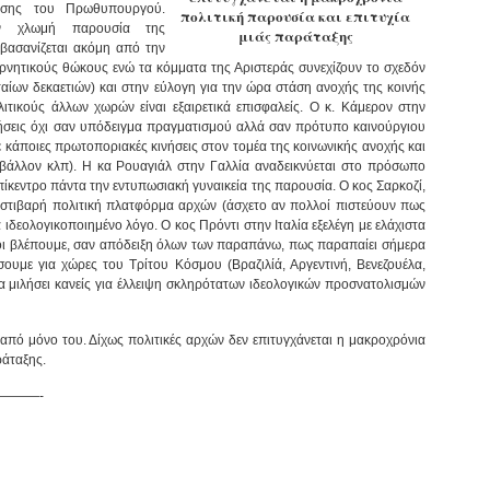
τάσης του Πρωθυπουργού.
πολιτική παρουσία και επιτυχία
ην χλωμή παρουσία της
μιάς παράταξης
 βασανίζεται ακόμη από την
νητικούς θώκους ενώ τα κόμματα της Αριστεράς συνεχίζουν το σχεδόν
αίων δεκαετιών) και στην εύλογη για την ώρα στάση ανοχής της κοινής
ολιτικούς άλλων χωρών είναι εξαιρετικά επισφαλείς. Ο κ. Κάμερον στην
ήσεις όχι σαν υπόδειγμα πραγματισμού αλλά σαν πρότυπο καινούργιου
με κάποιες πρωτοποριακές κινήσεις στον τομέα της κοινωνικής ανοχής και
ιβάλλον κλπ). Η κα Ρουαγιάλ στην Γαλλία αναδεικνύεται στο πρόσωπο
πίκεντρο πάντα την εντυπωσιακή γυναικεία της παρουσία. Ο κος Σαρκοζί,
ε στιβαρή πολιτική πλατφόρμα αρχών (άσχετο αν πολλοί πιστεύουν πως
α ιδεολογικοποιημένο λόγο. Ο κος Πρόντι στην Ιταλία εξελέγη με ελάχιστα
όλοι βλέπουμε, σαν απόδειξη όλων των παραπάνω, πως παραπαίει σήμερα
σουμε για χώρες του Τρίτου Κόσμου (Βραζιλίά, Αργεντινή, Βενεζουέλα,
α μιλήσει κανείς για έλλειψη σκληρότατων ιδεολογικών προσνατολισμών
πό μόνο του. Δίχως πολιτικές αρχών δεν επιτυγχάνεται η μακροχρόνια
ράταξης.
———-