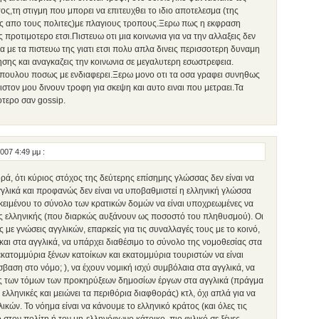
ς,τη στιγμη που μπορει να επιτευχθει το ιδιο αποτελεσμα (της
ης απο τους πολιτες)με πλαγιους τροπους.Ξερω πως η εκφραση
προτιμοτερο ετσι.Πιστευω οτι μια κοινωνια για να την αλλαξεις δεν
 με τα πιστευω της γιατι ετσι πολυ απλα δινεις περισσοτερη δυναμη
σης και αναγκαζεις την κοινωνια σε μεγαλυτερη εσωστρεφεια.
οπουλου ποσως με ενδιαφερει.Ξερω μονο οτι τα οσα γραφει συνηθως
στον μου δινουν τροφη για σκεψη και αυτο ειναι που μετραει.Τα
τερο σαν gossip.
2007 4:49 μμ
:
ρά, ότι κύριος στόχος της δεύτερης επίσημης γλώσσας δεν είναι να
γλικά και προφανώς δεν είναι να υποβαθμιστεί η ελληνική γλώσσα
κειμένου το σύνολο των κρατικών δομών να είναι υποχρεωμένες να
ης ελληνικής (που διαρκώς αυξάνουν ως ποσοστό του πληθυσμού). Οι
με γνώσεις αγγλικών, επαρκείς για τις συναλλαγές τους με το κοινό,
 και στα αγγλικά, να υπάρχει διαθέσιμο το σύνολο της νομοθεσίας στα
εκατομμύρια ξένων κατοίκων και εκατομμύρια τουριστών να είναι
βαση στο νόμο; ), να έχουν νομική ισχύ συμβόλαια στα αγγλικά, να
 των τόμων των προκηρύξεων δημοσίων έργων στα αγγλικά (πράγμα
τις ελληνικές και μειώνει τα περιθόρια διαφθοράς) κτλ, όχι απλά για να
ικών. Το νόημα είναι να κάνουμε το ελληνικό κράτος (και όλες τις