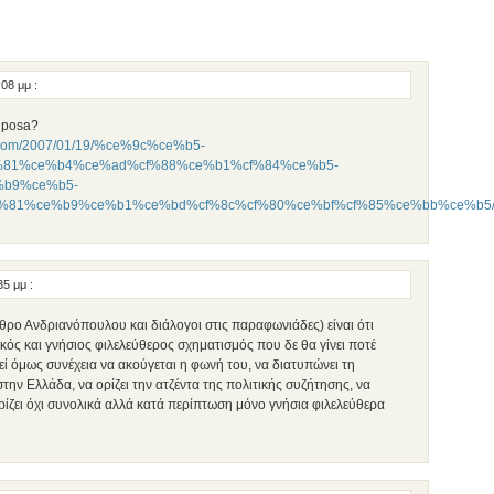
:08 μμ
:
riposa?
ss.com/2007/01/19/%ce%9c%ce%b5-
%81%ce%b4%ce%ad%cf%88%ce%b1%cf%84%ce%b5-
%b9%ce%b5-
%81%ce%b9%ce%b1%ce%bd%cf%8c%cf%80%ce%bf%cf%85%ce%bb%ce%b5
:35 μμ
:
θρο Ανδριανόπουλου και διάλογοι στις παραφωνιάδες) είναι ότι
ικός και γνήσιος φιλελεύθερος σχηματισμός που δε θα γίνει ποτέ
ί όμως συνέχεια να ακούγεται η φωνή του, να διατυπώνει τη
στην Ελλάδα, να ορίζει την ατζέντα της πολιτικής συζήτησης, να
ρίζει όχι συνολικά αλλά κατά περίπτωση μόνο γνήσια φιλελεύθερα