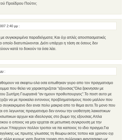
 τού Προέδρου Πούτιν;
2007 2:40 μμ
:
 με συγκεκριμένα παραδείγματα; Και όχι απλές αποσπασματικές
το οποίο διατυπώνονται. Διότι υπάρχει η τάση σε όσους δεν
ύουν κατά το δοκούν τα όσα λέει.
 μμ
:
 καθομουν να σκεφτω ολα οσα ειπωθηκαν γυρο απο τον πραγματισμο
 κομμα που θελει να χαρακτηριζεται “εξουσιας”Ολα ξεκινησαν με
του Σωτήρη Γεωργανά “αν ημουν προθυπουργος”.Το ποστ αυτο με
εχιζει να με προκαλει εντονους προβληματισμους ποσο μαλλον που
το συγκεκριμενο δεν ειναι πολυ μακρια απο το θεμα αυτο.Το μονο που
αι οτι λεγωντας πραγματισμο δεν εννοω την υιοθετηση λαικιστικων
ωπικων αρχων και ιδεολογιας στο βωμο της εξουσιας.Απλα
ικου ο οποιος να μην ερχεται σε μετωπικη συγκρουση με την
ιτων.Υπαρχουν πολλοι τροποι να πει καποιος το ιδιο πραγμα.Για
αγγλικης ως πρωτης γλωσσας τη θεωρω εκτος τοπου και χρονου οχι
ς αλλα κυριως γιατι δινεται τροφη στο συλλογικο φαντασιακο ως